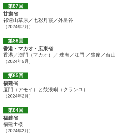
第87回
甘粛省
祁連山草原／七彩丹霞／外星谷
（2024年7月）
第86回
香港・マカオ・広東省
香港／澳門（マカオ）／ 珠海／江門 ／肇慶／台山
（2024年5月）
第85回
福建省
厦門（アモイ）と鼓浪嶼（クランユ）
（2024年2月）
第84回
福建省
福建土楼
（2024年2月）