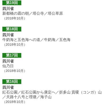
第19回
四川省
新都橋の霜の朝／塔公寺／塔公草原
（2018年10月）
第18回
四川省
牛奶海と五色海への道／牛奶海／五色海
（2018年10月）
第17回
四川省
仙乃日
（2018年10月）
第16回
四川省
紅石公園／紅石公園から康定へ／折多山 貢嗄（コンガ）山
／天路十八号と理塘／海子山
（2018年10月）