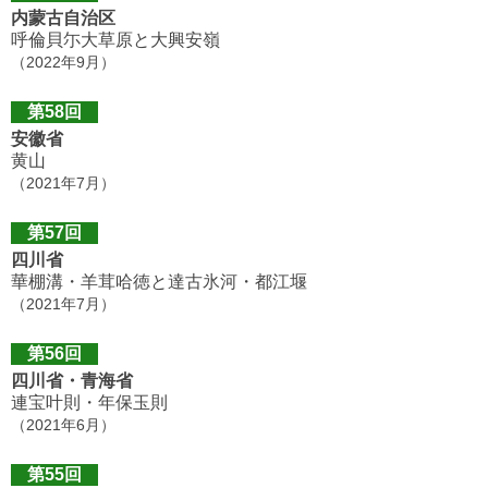
内蒙古自治区
呼倫貝尓大草原と大興安嶺
（2022年9月）
第58回
安徽省
黄山
（2021年7月）
第57回
四川省
華棚溝・羊茸哈徳と達古氷河・都江堰
（2021年7月）
第56回
四川省・青海省
連宝叶則・年保玉則
（2021年6月）
第55回