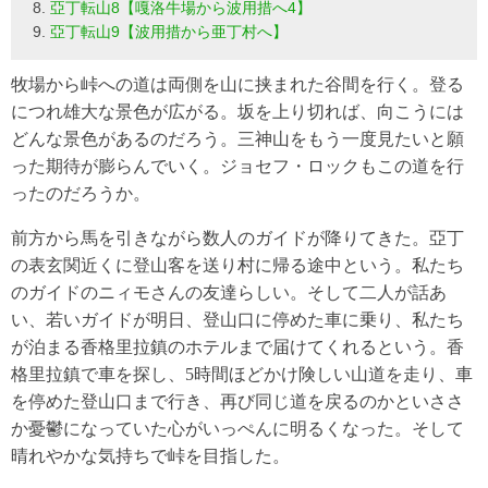
亞丁転山8【嘎洛牛場から波用措へ4】
亞丁転山9【波用措から亜丁村へ】
牧場から峠への道は両側を山に挟まれた谷間を行く。登る
につれ雄大な景色が広がる。坂を上り切れば、向こうには
どんな景色があるのだろう。三神山をもう一度見たいと願
った期待が膨らんでいく。ジョセフ・ロックもこの道を行
ったのだろうか。
前方から馬を引きながら数人のガイドが降りてきた。亞丁
の表玄関近くに登山客を送り村に帰る途中という。私たち
のガイドのニィモさんの友達らしい。そして二人が話あ
い、若いガイドが明日、登山口に停めた車に乗り、私たち
が泊まる香格里拉鎮のホテルまで届けてくれるという。香
格里拉鎮で車を探し、5時間ほどかけ険しい山道を走り、車
を停めた登山口まで行き、再び同じ道を戻るのかといささ
か憂鬱になっていた心がいっぺんに明るくなった。そして
晴れやかな気持ちで峠を目指した。