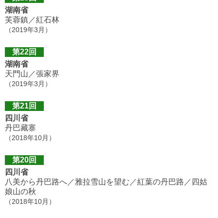
湖南省
芙蓉鎮／紅石林
（2019年3月）
第22回
湖南省
天門山／張家界
（2019年3月）
第21回
四川省
丹巴藏寨
（2018年10月）
第20回
四川省
八美から丹巴路へ／雅拉雪山を望む／紅葉の丹巴路／四姑
娘山の秋
（2018年10月）