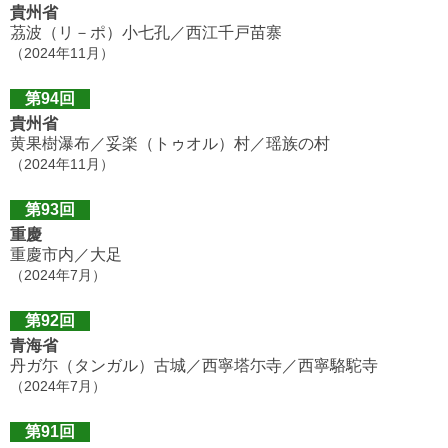
貴州省
茘波（リ－ポ）小七孔／西江千戸苗寨
（2024年11月）
第94回
貴州省
黄果樹瀑布／妥楽（トゥオル）村／瑶族の村
（2024年11月）
第93回
重慶
重慶市内／大足
（2024年7月）
第92回
青海省
丹ガ尓（タンガル）古城／西寧塔尓寺／西寧駱駝寺
（2024年7月）
第91回