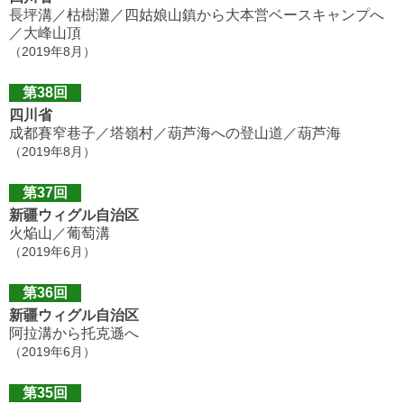
長坪溝／枯樹灘／四姑娘山鎮から大本営ベースキャンプへ
／大峰山頂
（2019年8月）
第38回
四川省
成都賽窄巷子／塔嶺村／葫芦海への登山道／葫芦海
（2019年8月）
第37回
新疆ウィグル自治区
火焔山／葡萄溝
（2019年6月）
第36回
新疆ウィグル自治区
阿拉溝から托克遜へ
（2019年6月）
第35回