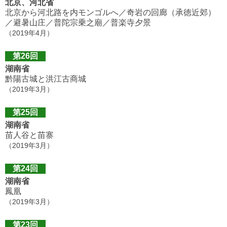
北京、河北省
北京から河北路を内モンゴルへ／奇岩の回廊（承徳近郊）
／避暑山庄／普陀宗乗之廟／普楽寺夕景
（2019年4月）
第26回
湖南省
黔陽古城と洪江古商城
（2019年3月）
第25回
湖南省
苗人谷と苗寨
（2019年3月）
第24回
湖南省
鳳凰
（2019年3月）
第23回