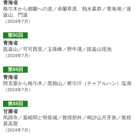
青海省
格尓木から都蘭への道／卓蘭草原、熱水墓群／青海湖／達
坂山、門源
（2024年7月）
第90回
青海省
崑崙山／可可西里／玉珠峰／野牛溝／崑崙山瑶池
（2024年7月）
第89回
青海省
阿克塞から格尓木／黒独山／察尓汗（チャアルハン）塩湖
（2024年7月）
第88回
甘粛省
馬蹄寺／嘉峪関と明長城／敦煌郊外／鳴沙山月牙泉／敦煌
莫高窟
（2024年7月）