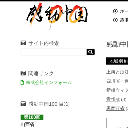
ホ
霧
サイト内検索
感動中
地域別 in
上海と浙
関連リンク
四川省・
株式会社インフォーム
新疆ウィ
貴州省
(3)
感動中国100 目次
黒竜江省
(
第100回
山西省