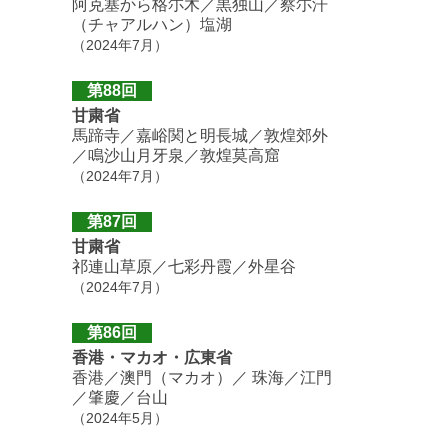
阿克塞から格尓木／黒独山／察尓汗
（チャアルハン）塩湖
（2024年7月）
第88回
甘粛省
馬蹄寺／嘉峪関と明長城／敦煌郊外
／鳴沙山月牙泉／敦煌莫高窟
（2024年7月）
第87回
甘粛省
祁連山草原／七彩丹霞／外星谷
（2024年7月）
第86回
香港・マカオ・広東省
香港／澳門（マカオ）／ 珠海／江門
／肇慶／台山
（2024年5月）