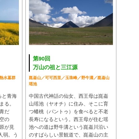
第90回
万山の祖と三江源
熱水墓群
崑崙山／可可西里／玉珠峰／野牛溝／崑崙山
瑶池
ると青海
中国古代神話の仙女、西王母は崑崙
まる。
山瑶池（ヤオチ）に住み、そこに育
青だ
つ蟠桃（パントゥ）を食べると不老
空の
長寿になるという。西王母が住む瑶
原が見
池への道は野牛溝という崑崙川沿い
万人弱。う
のすばらしい景観道で、崑崙山の主