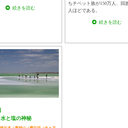
ちチベット族が150万人、回族
続きを読む
人ほどである。
続きを読む
回
と水と塩の神秘
格尓木／黒独山／察尓汗（チャア