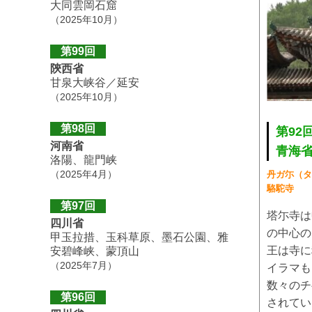
大同雲岡石窟
（2025年10月）
第99回
陝西省
甘泉大峡谷／延安
（2025年10月）
第98回
第92
河南省
青海
洛陽、龍門峡
（2025年4月）
丹ガ尓（タ
駱駝寺
第97回
塔尓寺は
四川省
の中心の
甲玉拉措、玉科草原、墨石公園、雅
王は寺に
安碧峰峡、蒙頂山
（2025年7月）
イラマも
数々のチ
第96回
されてい