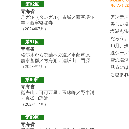
第92回
ルハン）塩
青海省
アンデス
丹ガ尓（タンガル）古城／西寧塔尓
寺／西寧駱駝寺
美しい塩
（2024年7月）
塩湖も決
だろう。
第91回
10月、
青海省
適シーズ
格尓木から都蘭への道／卓蘭草原、
雪の塩湖
熱水墓群／青海湖／達坂山、門源
（2024年7月）
見るには
も恵まれ
第90回
青海省
崑崙山／可可西里／玉珠峰／野牛溝
／崑崙山瑶池
（2024年7月）
第89回
青海省