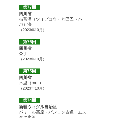
第77回
四川省
措普溝（ツォプコウ）と巴巴（バ
バ）海
（2023年10月）
第76回
四川省
亞丁
（2023年10月）
第75回
四川省
木里（muli)
（2023年10月）
第74回
新疆ウィグル自治区
パミール高原・パンロン古道・ムス
タク氷河