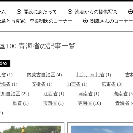
ーム
開設にあたって
読者からの提供写真
淞島と写真家、李柔靭氏のコーナー
劉鷹さんのコーナー
国100 青海省の記事一覧
dex
江省
(1)
内蒙古自治区
(4)
北京、河北省
(1)
吉
青海省
(1)
安徽省
(1)
山西省
(1)
広東省
(3)
グル自治区
(22)
江西省
(1)
河南省
(1)
湖南省
(5
重慶
(1)
陝西省
(1)
雲南省
(10)
青海省
(
2)