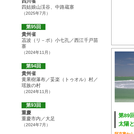
四川省
四姑娘山渓谷、中路蔵寨
（2025年7月）
第95回
貴州省
茘波（リ－ポ）小七孔／西江千戸苗
寨
（2024年11月）
第94回
貴州省
黄果樹瀑布／妥楽（トゥオル）村／
瑶族の村
（2024年11月）
第93回
重慶
第89
重慶市内／大足
太陽
（2024年7月）
阿克塞から