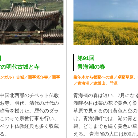
回
第91回
省の明代古城と寺
青海湖の春
ンガル）古城／西寧塔尓寺／西寧
格尓木から都蘭への道／卓蘭草原、
／青海湖／達坂山、門源
中国北西部のチベット仏教
青海省の春は遅い、7月にな
お寺。明代、清代の歴代の
湖畔や村は菜の花で黄色く染
称号を授けた。歴代のダラ
草原で見えるのは黄色と空の
この寺で宗教行事を行い、
け。青海湖畔では、湖の青と
ベット仏教経典も多く収蔵
碧、どこまでも続く黄色い草
る。
える。 青海省の人口は600