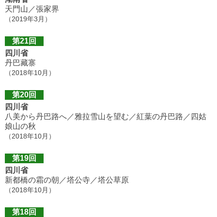
天門山／張家界
（2019年3月）
第21回
四川省
丹巴藏寨
（2018年10月）
第20回
四川省
八美から丹巴路へ／雅拉雪山を望む／紅葉の丹巴路／四姑
娘山の秋
（2018年10月）
第19回
四川省
新都橋の霜の朝／塔公寺／塔公草原
（2018年10月）
第18回