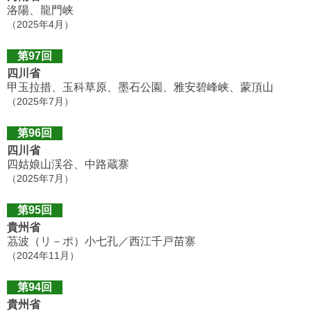
洛陽、龍門峡
（2025年4月）
第97回
四川省
甲玉拉措、玉科草原、墨石公園、雅安碧峰峡、蒙頂山
（2025年7月）
第96回
四川省
四姑娘山渓谷、中路蔵寨
（2025年7月）
第95回
貴州省
茘波（リ－ポ）小七孔／西江千戸苗寨
（2024年11月）
第94回
貴州省