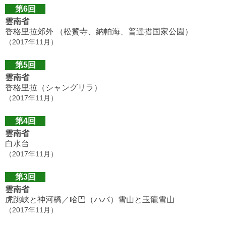
第6回
雲南省
香格里拉郊外 （松贊寺、納帕海、普達措国家公園）
（2017年11月）
第5回
雲南省
香格里拉（シャングリラ）
（2017年11月）
第4回
雲南省
白水台
（2017年11月）
第3回
雲南省
虎跳峡と神河橋／哈巴（ハバ）雪山と玉龍雪山
（2017年11月）