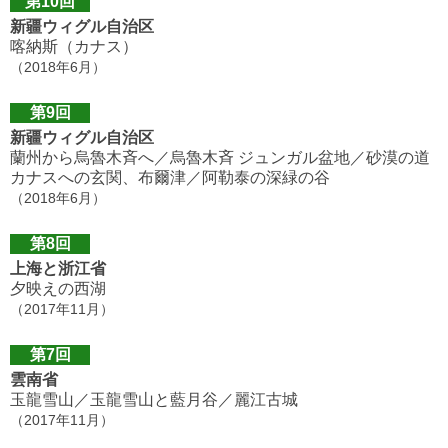
第10回
新疆ウィグル自治区
喀納斯（カナス）
（2018年6月）
第9回
新疆ウィグル自治区
蘭州から烏魯木斉へ／烏魯木斉 ジュンガル盆地／砂漠の道
カナスへの玄関、布爾津／阿勒泰の深緑の谷
（2018年6月）
第8回
上海と浙江省
夕映えの西湖
（2017年11月）
第7回
雲南省
玉龍雪山／玉龍雪山と藍月谷／麗江古城
（2017年11月）