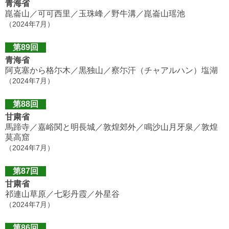
青海省
崑崙山／可可西里／玉珠峰／野牛溝／崑崙山瑶池
（2024年7月）
第89回
青海省
阿克塞から格尓木／黒独山／察尓汗（チャアルハン）塩湖
（2024年7月）
第88回
甘粛省
馬蹄寺／嘉峪関と明長城／敦煌郊外／鳴沙山月牙泉／敦煌
莫高窟
（2024年7月）
第87回
甘粛省
祁連山草原／七彩丹霞／外星谷
（2024年7月）
第86回