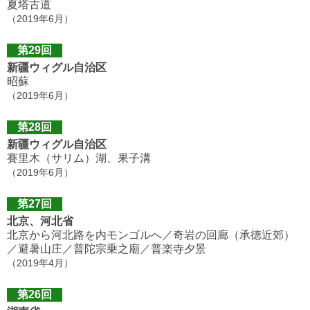
夏塔古道
（2019年6月）
第29回
新疆ウィグル自治区
昭蘇
（2019年6月）
第28回
新疆ウィグル自治区
賽里木（サリム）湖、果子溝
（2019年6月）
第27回
北京、河北省
北京から河北路を内モンゴルへ／奇岩の回廊（承徳近郊）
／避暑山庄／普陀宗乗之廟／普楽寺夕景
（2019年4月）
第26回