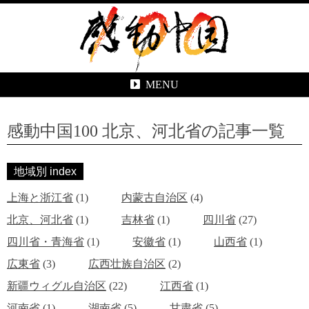
MENU
感動中国100 北京、河北省の記事一覧
地域別 index
上海と浙江省
(1)
内蒙古自治区
(4)
北京、河北省
(1)
吉林省
(1)
四川省
(27)
四川省・青海省
(1)
安徽省
(1)
山西省
(1)
広東省
(3)
広西壮族自治区
(2)
新疆ウィグル自治区
(22)
江西省
(1)
河南省
(1)
湖南省
(5)
甘粛省
(5)