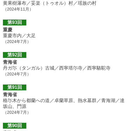
黄果樹瀑布／妥楽（トゥオル）村／瑶族の村
（2024年11月）
第93回
重慶
重慶市内／大足
（2024年7月）
第92回
青海省
丹ガ尓（タンガル）古城／西寧塔尓寺／西寧駱駝寺
（2024年7月）
第91回
青海省
格尓木から都蘭への道／卓蘭草原、熱水墓群／青海湖／達
坂山、門源
（2024年7月）
第90回