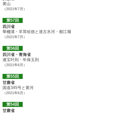
黄山
（2021年7月）
第57回
四川省
華棚溝・羊茸哈徳と達古氷河・都江堰
（2021年7月）
第56回
四川省・青海省
連宝叶則・年保玉則
（2021年6月）
第55回
甘粛省
国道345号と黄河
（2021年6月）
第54回
甘粛省