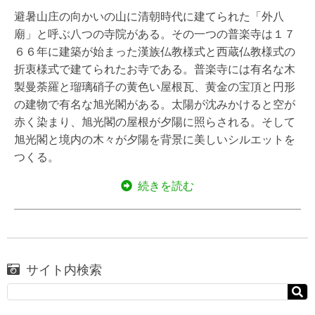
避暑山庄の向かいの山に清朝時代に建てられた「外八
廟」と呼ぶ八つの寺院がある。その一つの普楽寺は１７
６６年に建築が始まった漢族仏教様式と西蔵仏教様式の
折衷様式で建てられたお寺である。普楽寺には有名な木
製曼荼羅と瑠璃硝子の黄色い屋根瓦、黄金の宝頂と円形
の建物で有名な旭光閣がある。太陽が沈みかけると空が
赤く染まり、旭光閣の屋根が夕陽に照らされる。そして
旭光閣と境内の木々が夕陽を背景に美しいシルエットを
つくる。
続きを読む
サイト内検索