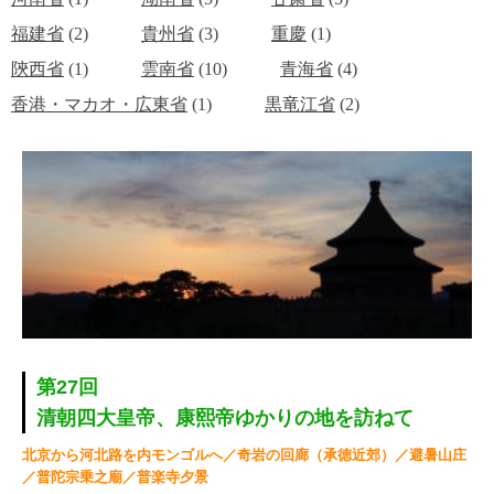
福建省
(2)
貴州省
(3)
重慶
(1)
陝西省
(1)
雲南省
(10)
青海省
(4)
香港・マカオ・広東省
(1)
黒竜江省
(2)
第27回
清朝四大皇帝、康熙帝ゆかりの地を訪ねて
北京から河北路を内モンゴルへ／奇岩の回廊（承徳近郊）／避暑山庄
／普陀宗乗之廟／普楽寺夕景