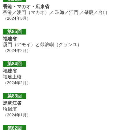
香港・マカオ・広東省
香港／澳門（マカオ）／ 珠海／江門 ／肇慶／台山
（2024年5月）
第85回
福建省
厦門（アモイ）と鼓浪嶼（クランユ）
（2024年2月）
第84回
福建省
福建土楼
（2024年2月）
第83回
黒竜江省
哈爾濱
（2024年1月）
第82回