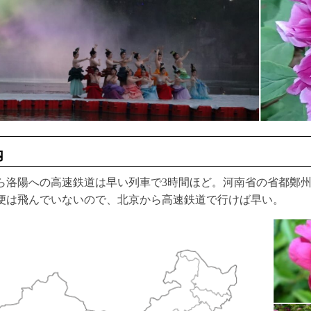
内
ら洛陽への高速鉄道は早い列車で3時間ほど。河南省の省都鄭州
便は飛んでいないので、北京から高速鉄道で行けば早い。