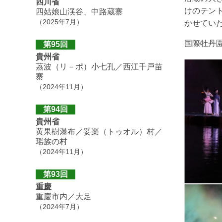
四川省
けのテン
四姑娘山渓谷、中路蔵寨
（2025年7月）
かせてい
国際牡丹
第95回
貴州省
茘波（リ－ポ）小七孔／西江千戸苗
寨
（2024年11月）
第94回
貴州省
黄果樹瀑布／妥楽（トゥオル）村／
瑶族の村
（2024年11月）
第93回
重慶
重慶市内／大足
（2024年7月）