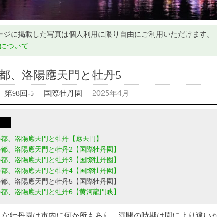
ージに掲載した写真は個人利用に限り自由にご利用いただけます。
について
都、洛陽應天門と牡丹5
第98回-5
国際牡丹園
2025年4月
X
の都、洛陽應天門と牡丹【應天門】
の都、洛陽應天門と牡丹2【国際牡丹園】
の都、洛陽應天門と牡丹3【国際牡丹園】
の都、洛陽應天門と牡丹4【国際牡丹園】
の都、洛陽應天門と牡丹5【国際牡丹園】
の都、洛陽應天門と牡丹6【黄河龍門峡】
きな牡丹園は市内に何か所もあり、満開の時期は園により違い