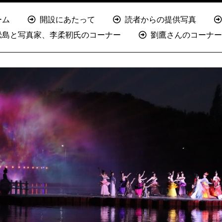
ーム
開設にあたって
読者からの提供写真
淞島と写真家、李柔靭氏のコーナー
劉鷹さんのコーナー