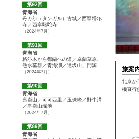
第92回
青海省
丹ガ尓（タンガル）古城／西寧塔尓
寺／西寧駱駝寺
（2024年7月）
第91回
青海省
格尓木から都蘭への道／卓蘭草原、
熱水墓群／青海湖／達坂山、門源
旅案
（2024年7月）
北京か
第90回
機直行
青海省
崑崙山／可可西里／玉珠峰／野牛溝
／崑崙山瑶池
（2024年7月）
第89回
青海省