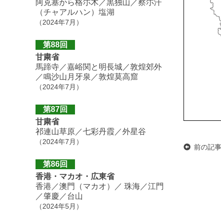
阿克塞から格尓木／黒独山／察尓汗
（チャアルハン）塩湖
（2024年7月）
第88回
甘粛省
馬蹄寺／嘉峪関と明長城／敦煌郊外
／鳴沙山月牙泉／敦煌莫高窟
（2024年7月）
第87回
甘粛省
祁連山草原／七彩丹霞／外星谷
（2024年7月）
前の記
第86回
香港・マカオ・広東省
香港／澳門（マカオ）／ 珠海／江門
／肇慶／台山
（2024年5月）