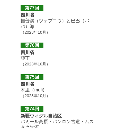
第77回
四川省
措普溝（ツォプコウ）と巴巴（バ
バ）海
（2023年10月）
第76回
四川省
亞丁
（2023年10月）
第75回
四川省
木里（muli)
（2023年10月）
第74回
新疆ウィグル自治区
パミール高原・パンロン古道・ムス
タク氷河