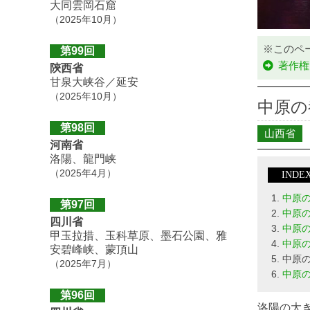
大同雲岡石窟
（2025年10月）
※このペ
第99回
著作権
陝西省
甘泉大峡谷／延安
（2025年10月）
中原の
第98回
山西省
河南省
洛陽、龍門峡
（2025年4月）
INDE
中原
第97回
中原
四川省
中原
甲玉拉措、玉科草原、墨石公園、雅
中原
安碧峰峡、蒙頂山
中原
（2025年7月）
中原
第96回
洛陽の大