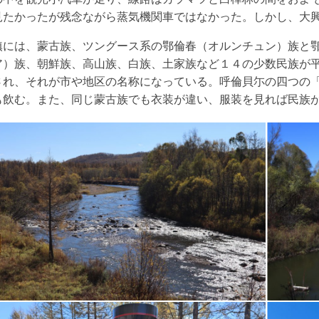
見たかったが残念ながら蒸気機関車ではなかった。しかし、大
鎮には、蒙古族、ツングース系の鄂倫春（オルンチュン）族と
ア）族、朝鮮族、高山族、白族、土家族など１４の少数民族が
され、それが市や地区の名称になっている。呼倫貝尓の四つの
も飲む。また、同じ蒙古族でも衣装が違い、服装を見れば民族