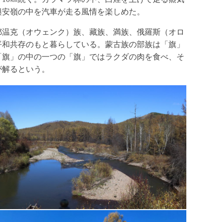
興安嶺の中を汽車が走る風情を楽しめた。
鄂温克（オウェンク）族、藏族、満族、俄羅斯（オロ
平和共存のもと暮らしている。蒙古族の部族は「旗」
「旗」の中の一つの「旗」ではラクダの肉を食べ、そ
が解るという。