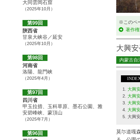
大同雲岡石窟
（2025年10月）
※このペ
第99回
著作権
陝西省
甘泉大峡谷／延安
（2025年10月）
大興安
第98回
内蒙古自
河南省
洛陽、龍門峡
（2025年4月）
INDE
大興
第97回
大興
四川省
大興安
甲玉拉措、玉科草原、墨石公園、雅
大興安
安碧峰峡、蒙頂山
大興
（2025年7月）
莫尓道嘎森
第96回
る。公園