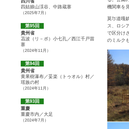
四川省
四姑娘山渓谷、中路蔵寨
機関車を
（2025年7月）
莫尓道嘎
第95回
ス、ロシ
貴州省
で区分け
茘波（リ－ポ）小七孔／西江千戸苗
のミルク
寨
（2024年11月）
第94回
貴州省
黄果樹瀑布／妥楽（トゥオル）村／
瑶族の村
（2024年11月）
第93回
重慶
重慶市内／大足
（2024年7月）