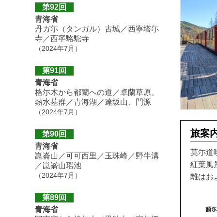
第92回
青海省
丹ガ尓（タンガル）古城／西寧塔尓
寺／西寧駱駝寺
（2024年7月）
第91回
青海省
格尓木から都蘭への道／卓蘭草原、
熱水墓群／青海湖／達坂山、門源
（2024年7月）
旅案
第90回
青海省
莫尓道
崑崙山／可可西里／玉珠峰／野牛溝
紅葉風
／崑崙山瑶池
（2024年7月）
離はお
第89回
青海省