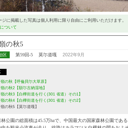
ージに掲載した写真は個人利用に限り自由にご利用いただけます。
について
嶺の秋5
治区
第59回-5
莫尓道嘎
2022年9月
X
安嶺の秋【呼倫貝尓大草原】
安嶺の秋2【額尓古納湿地】
嶺の秋3【白樺街道を行く(301 省道）その1】
嶺の秋4【白樺街道を行く(301 省道）その2】
安嶺の秋5【莫尓道嘎】
林公園の総面積は45.5万haで、中国最大の国家森林公園で
の中を観光小汽車が走り、線路はカラマツと白樺林の間をおよそ