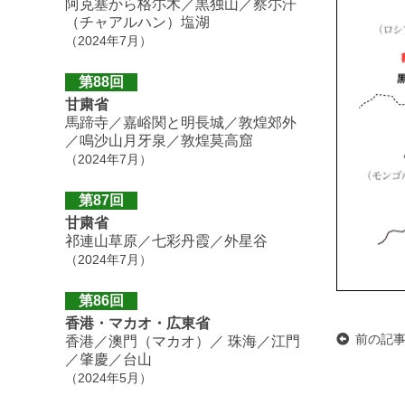
阿克塞から格尓木／黒独山／察尓汗
（チャアルハン）塩湖
（2024年7月）
第88回
甘粛省
馬蹄寺／嘉峪関と明長城／敦煌郊外
／鳴沙山月牙泉／敦煌莫高窟
（2024年7月）
第87回
甘粛省
祁連山草原／七彩丹霞／外星谷
（2024年7月）
第86回
香港・マカオ・広東省
前の記
香港／澳門（マカオ）／ 珠海／江門
／肇慶／台山
（2024年5月）