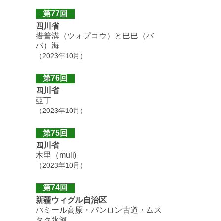
第77回
四川省
措普溝（ツォプコウ）と巴巴（バ
バ）海
（2023年10月）
第76回
四川省
亞丁
（2023年10月）
第75回
四川省
木里（muli)
（2023年10月）
第74回
新疆ウィグル自治区
パミール高原・パンロン古道・ムス
タク氷河