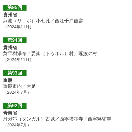
第95回
貴州省
茘波（リ－ポ）小七孔／西江千戸苗寨
（2024年11月）
第94回
貴州省
黄果樹瀑布／妥楽（トゥオル）村／瑶族の村
（2024年11月）
第93回
重慶
重慶市内／大足
（2024年7月）
第92回
青海省
丹ガ尓（タンガル）古城／西寧塔尓寺／西寧駱駝寺
（2024年7月）