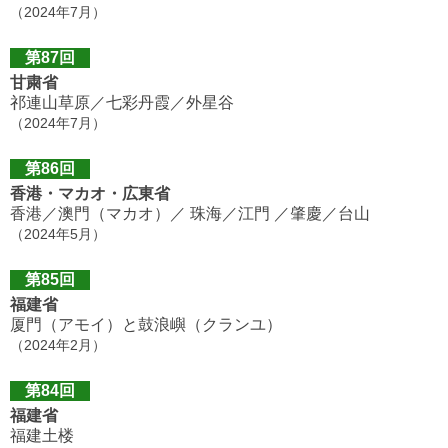
（2024年7月）
第87回
甘粛省
祁連山草原／七彩丹霞／外星谷
（2024年7月）
第86回
香港・マカオ・広東省
香港／澳門（マカオ）／ 珠海／江門 ／肇慶／台山
（2024年5月）
第85回
福建省
厦門（アモイ）と鼓浪嶼（クランユ）
（2024年2月）
第84回
福建省
福建土楼