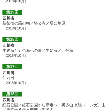
（2018年10月）
第19回
四川省
新都橋の霜の朝／塔公寺／塔公草原
（2018年10月）
第18回
四川省
牛奶海と五色海への道／牛奶海／五色海
（2018年10月）
第17回
四川省
仙乃日
（2018年10月）
第16回
四川省
紅石公園／紅石公園から康定へ／折多山 貢嗄（コンガ）山
／天路十八号と理塘／海子山