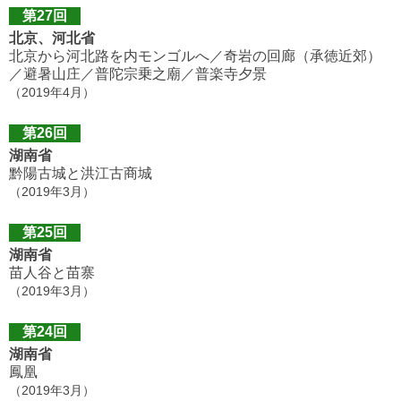
第27回
北京、河北省
北京から河北路を内モンゴルへ／奇岩の回廊（承徳近郊）
／避暑山庄／普陀宗乗之廟／普楽寺夕景
（2019年4月）
第26回
湖南省
黔陽古城と洪江古商城
（2019年3月）
第25回
湖南省
苗人谷と苗寨
（2019年3月）
第24回
湖南省
鳳凰
（2019年3月）