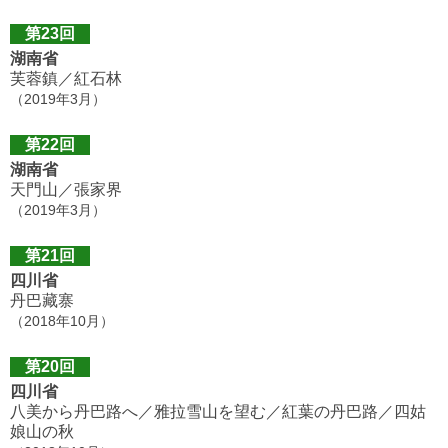
第23回
湖南省
芙蓉鎮／紅石林
（2019年3月）
第22回
湖南省
天門山／張家界
（2019年3月）
第21回
四川省
丹巴藏寨
（2018年10月）
第20回
四川省
八美から丹巴路へ／雅拉雪山を望む／紅葉の丹巴路／四姑
娘山の秋