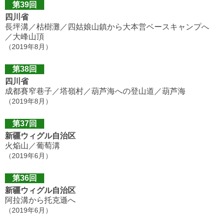
第39回
四川省
長坪溝／枯樹灘／四姑娘山鎮から大本営ベースキャンプへ
／大峰山頂
（2019年8月）
第38回
四川省
成都賽窄巷子／塔嶺村／葫芦海への登山道／葫芦海
（2019年8月）
第37回
新疆ウィグル自治区
火焔山／葡萄溝
（2019年6月）
第36回
新疆ウィグル自治区
阿拉溝から托克遜へ
（2019年6月）