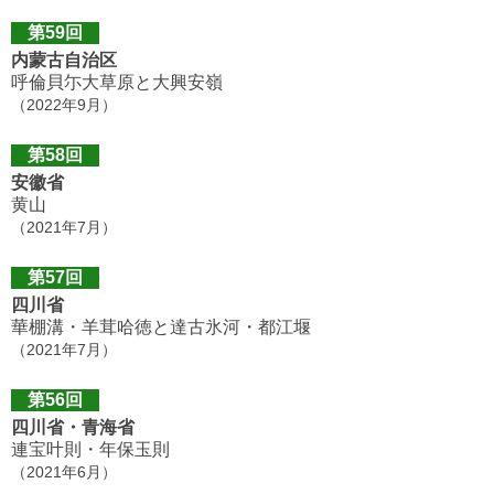
第59回
内蒙古自治区
呼倫貝尓大草原と大興安嶺
（2022年9月）
第58回
安徽省
黄山
（2021年7月）
第57回
四川省
華棚溝・羊茸哈徳と達古氷河・都江堰
（2021年7月）
第56回
四川省・青海省
連宝叶則・年保玉則
（2021年6月）