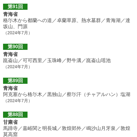
第91回
青海省
格尓木から都蘭への道／卓蘭草原、熱水墓群／青海湖／達
坂山、門源
（2024年7月）
第90回
青海省
崑崙山／可可西里／玉珠峰／野牛溝／崑崙山瑶池
（2024年7月）
第89回
青海省
阿克塞から格尓木／黒独山／察尓汗（チャアルハン）塩湖
（2024年7月）
第88回
甘粛省
馬蹄寺／嘉峪関と明長城／敦煌郊外／鳴沙山月牙泉／敦煌
莫高窟