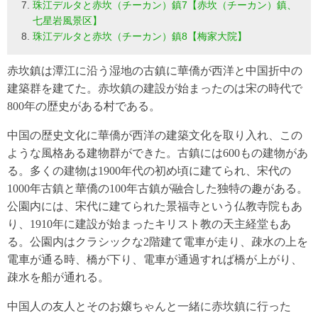
珠江デルタと赤坎（チーカン）鎮7【赤坎（チーカン）鎮、
七星岩風景区】
珠江デルタと赤坎（チーカン）鎮8【梅家大院】
赤坎鎮は潭江に沿う湿地の古鎮に華僑が西洋と中国折中の
建築群を建てた。赤坎鎮の建設が始まったのは宋の時代で
800年の歴史がある村である。
中国の歴史文化に華僑が西洋の建築文化を取り入れ、この
ような風格ある建物群ができた。古鎮には600もの建物があ
る。多くの建物は1900年代の初め頃に建てられ、宋代の
1000年古鎮と華僑の100年古鎮が融合した独特の趣がある。
公園内には、宋代に建てられた景福寺という仏教寺院もあ
り、1910年に建設が始まったキリスト教の天主経堂もあ
る。公園内はクラシックな2階建て電車が走り、疎水の上を
電車が通る時、橋が下り、電車が通過すれば橋が上がり、
疎水を船が通れる。
中国人の友人とそのお嬢ちゃんと一緒に赤坎鎮に行った