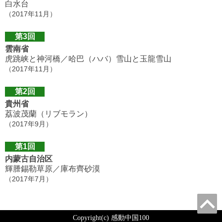
白水台
（2017年11月）
第3回
雲南省
虎跳峡と神河橋／哈巴（ハバ）雪山と玉龍雪山
（2017年11月）
第2回
貴州省
荔波茂蘭（リブモラン）
（2017年9月）
第1回
内蒙古自治区
輝謄錫勒草原／庫布齊砂漠
（2017年7月）
Copyright(c) 感動中国100