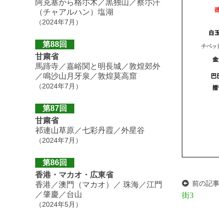
阿克塞から格尓木／黒独山／察尓汗
（チャアルハン）塩湖
（2024年7月）
第88回
甘粛省
馬蹄寺／嘉峪関と明長城／敦煌郊外
／鳴沙山月牙泉／敦煌莫高窟
（2024年7月）
第87回
甘粛省
祁連山草原／七彩丹霞／外星谷
（2024年7月）
第86回
香港・マカオ・広東省
前の記
香港／澳門（マカオ）／ 珠海／江門
／肇慶／台山
街3
（2024年5月）