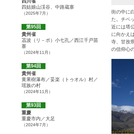
四川省
四姑娘山渓谷、中路蔵寨
街の中に
（2025年7月）
た。チベ
近には塔公
第95回
に向かえ
貴州省
茘波（リ－ポ）小七孔／西江千戸苗
寺、甘孜
寨
の信仰心
（2024年11月）
第94回
貴州省
黄果樹瀑布／妥楽（トゥオル）村／
瑶族の村
（2024年11月）
第93回
重慶
重慶市内／大足
（2024年7月）