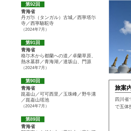
第92回
青海省
丹ガ尓（タンガル）古城／西寧塔尓
寺／西寧駱駝寺
（2024年7月）
第91回
青海省
格尓木から都蘭への道／卓蘭草原、
熱水墓群／青海湖／達坂山、門源
（2024年7月）
第90回
旅案
青海省
崑崙山／可可西里／玉珠峰／野牛溝
四川省
／崑崙山瑶池
（2024年7月）
で五体
第89回
青海省