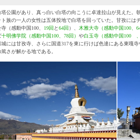
白塔公園があり、真っ白い白塔の向こうに卓達拉山が見えた。
ット族の一人の女性は五体投地で白塔を回っていた。甘孜にはチ
寺（感動中国100、
19回
と
64回
）、
木雅大寺（感動中国100、6
ば
十明佛学院（感動中国100、78回）
や
白玉寺（感動中国100 、
県城には甘孜寺、さらに国道317を東に行けば色達にある東嘎
の篤さが解かる地である。