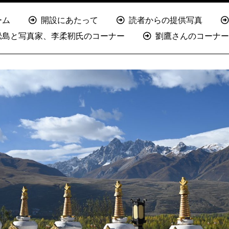
ーム
開設にあたって
読者からの提供写真
淞島と写真家、李柔靭氏のコーナー
劉鷹さんのコーナー