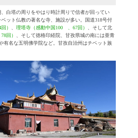
朝、白塔の周りをやはり時計周りで信者が回ってい
ベット仏教の著名な寺、施設が多い。国道318号付
4回）
、
理塔寺（感動中国100 、67回）
、そして北
78回）
、そして徳格印経院、甘孜県城の南には亜青
寺や有名な五明佛学院など。甘孜自治州はチベット族