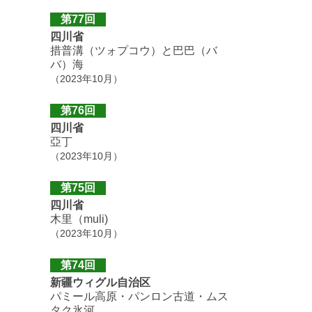
第77回
四川省
措普溝（ツォプコウ）と巴巴（バ
バ）海
（2023年10月）
第76回
四川省
亞丁
（2023年10月）
第75回
四川省
木里（muli)
（2023年10月）
第74回
新疆ウィグル自治区
パミール高原・パンロン古道・ムス
タク氷河