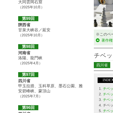
大同雲岡石窟
（2025年10月）
第99回
陝西省
甘泉大峡谷／延安
※このペ
（2025年10月）
著作権
第98回
河南省
チベッ
洛陽、龍門峡
（2025年4月）
四川省
第97回
INDE
四川省
甲玉拉措、玉科草原、墨石公園、雅
チベ
安碧峰峡、蒙頂山
チベ
（2025年7月）
チベ
チベ
第96回
チベ