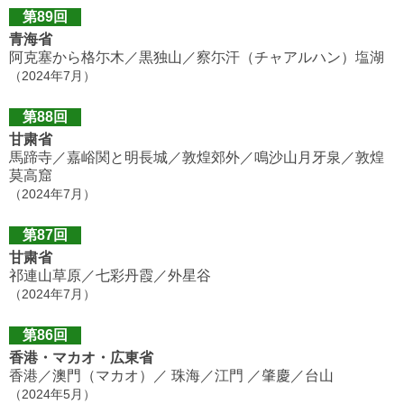
第89回
青海省
阿克塞から格尓木／黒独山／察尓汗（チャアルハン）塩湖
（2024年7月）
第88回
甘粛省
馬蹄寺／嘉峪関と明長城／敦煌郊外／鳴沙山月牙泉／敦煌
莫高窟
（2024年7月）
第87回
甘粛省
祁連山草原／七彩丹霞／外星谷
（2024年7月）
第86回
香港・マカオ・広東省
香港／澳門（マカオ）／ 珠海／江門 ／肇慶／台山
（2024年5月）