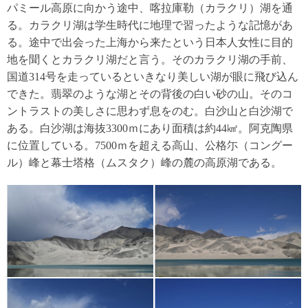
パミール高原に向かう途中、喀拉庫勒（カラクリ）湖を通
る。カラクリ湖は学生時代に地理で習ったような記憶があ
る。途中で出会った上海から来たという日本人女性に目的
地を聞くとカラクリ湖だと言う。そのカラクリ湖の手前、
国道314号を走っているといきなり美しい湖が眼に飛び込ん
できた。翡翠のような湖とその背後の白い砂の山。そのコ
ントラストの美しさに思わず息をのむ。白沙山と白沙湖で
ある。白沙湖は海抜3300ｍにあり面積は約44㎢。阿克陶県
に位置している。7500ｍを超える高山、公格尓（コングー
ル）峰と幕士塔格（ムスタク）峰の麓の高原湖である。