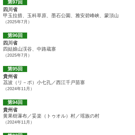
第97回
四川省
甲玉拉措、玉科草原、墨石公園、雅安碧峰峡、蒙頂山
（2025年7月）
第96回
四川省
四姑娘山渓谷、中路蔵寨
（2025年7月）
第95回
貴州省
茘波（リ－ポ）小七孔／西江千戸苗寨
（2024年11月）
第94回
貴州省
黄果樹瀑布／妥楽（トゥオル）村／瑶族の村
（2024年11月）