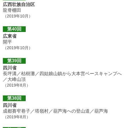
広西壮族自治区
龍脊棚田
（2019年10月）
第40回
広東省
開平
（2019年10月）
第39回
四川省
長坪溝／枯樹灘／四姑娘山鎮から大本営ベースキャンプへ
／大峰山頂
（2019年8月）
第38回
四川省
成都賽窄巷子／塔嶺村／葫芦海への登山道／葫芦海
（2019年8月）