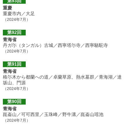
第93回
重慶
重慶市内／大足
（2024年7月）
第92回
青海省
丹ガ尓（タンガル）古城／西寧塔尓寺／西寧駱駝寺
（2024年7月）
第91回
青海省
格尓木から都蘭への道／卓蘭草原、熱水墓群／青海湖／達
坂山、門源
（2024年7月）
第90回
青海省
崑崙山／可可西里／玉珠峰／野牛溝／崑崙山瑶池
（2024年7月）