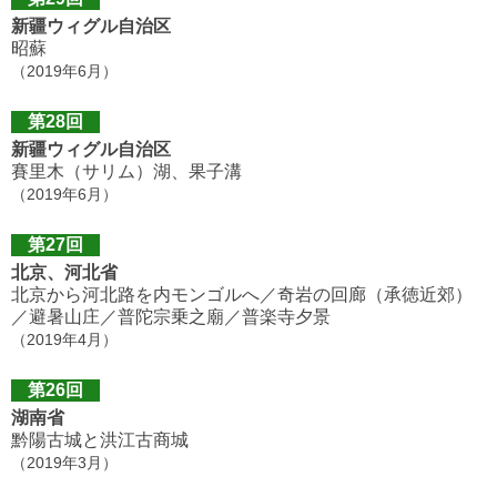
新疆ウィグル自治区
昭蘇
（2019年6月）
第28回
新疆ウィグル自治区
賽里木（サリム）湖、果子溝
（2019年6月）
第27回
北京、河北省
北京から河北路を内モンゴルへ／奇岩の回廊（承徳近郊）
／避暑山庄／普陀宗乗之廟／普楽寺夕景
（2019年4月）
第26回
湖南省
黔陽古城と洪江古商城
（2019年3月）