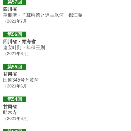
第57回
四川省
華棚溝・羊茸哈徳と達古氷河・都江堰
（2021年7月）
第56回
四川省・青海省
連宝叶則・年保玉則
（2021年6月）
第55回
甘粛省
国道345号と黄河
（2021年6月）
第54回
甘粛省
郎木寺
（2021年6月）