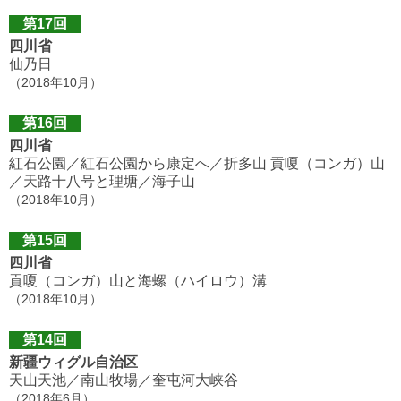
第17回
四川省
仙乃日
（2018年10月）
第16回
四川省
紅石公園／紅石公園から康定へ／折多山 貢嗄（コンガ）山
／天路十八号と理塘／海子山
（2018年10月）
第15回
四川省
貢嗄（コンガ）山と海螺（ハイロウ）溝
（2018年10月）
第14回
新疆ウィグル自治区
天山天池／南山牧場／奎屯河大峡谷
（2018年6月）