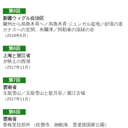
第9回
新疆ウィグル自治区
蘭州から烏魯木斉へ／烏魯木斉 ジュンガル盆地／砂漠の道
カナスへの玄関、布爾津／阿勒泰の深緑の谷
（2018年6月）
第8回
上海と浙江省
夕映えの西湖
（2017年11月）
第7回
雲南省
玉龍雪山／玉龍雪山と藍月谷／麗江古城
（2017年11月）
第6回
雲南省
香格里拉郊外 （松贊寺、納帕海、普達措国家公園）