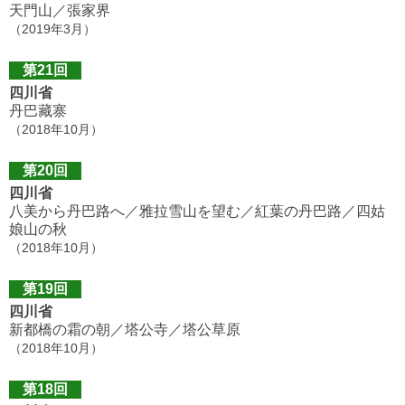
天門山／張家界
（2019年3月）
第21回
四川省
丹巴藏寨
（2018年10月）
第20回
四川省
八美から丹巴路へ／雅拉雪山を望む／紅葉の丹巴路／四姑
娘山の秋
（2018年10月）
第19回
四川省
新都橋の霜の朝／塔公寺／塔公草原
（2018年10月）
第18回