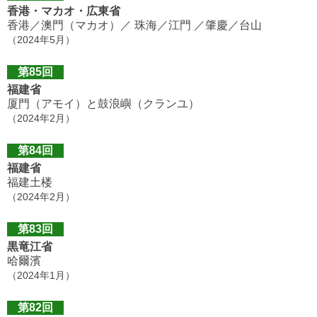
香港・マカオ・広東省
香港／澳門（マカオ）／ 珠海／江門 ／肇慶／台山
（2024年5月）
第85回
福建省
厦門（アモイ）と鼓浪嶼（クランユ）
（2024年2月）
第84回
福建省
福建土楼
（2024年2月）
第83回
黒竜江省
哈爾濱
（2024年1月）
第82回