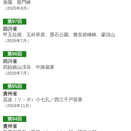
洛陽、龍門峡
（2025年4月）
第97回
四川省
甲玉拉措、玉科草原、墨石公園、雅安碧峰峡、蒙頂山
（2025年7月）
第96回
四川省
四姑娘山渓谷、中路蔵寨
（2025年7月）
第95回
貴州省
茘波（リ－ポ）小七孔／西江千戸苗寨
（2024年11月）
第94回
貴州省