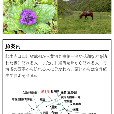
旅案内
郎木寺は四川省成都から黄河九曲第一湾や花湖などを訪
ねた後に訪れる人、または甘粛省蘭州から訪れる人、青
海省の西寧から訪れる人に分かれる。蘭州からは合作経
由でおよそ415㎞。