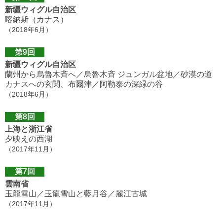
新疆ウィグル自治区
喀納斯（カナス）
（2018年6月）
第9回
新疆ウィグル自治区
蘭州から烏魯木斉へ／烏魯木斉 ジュンガル盆地／砂漠の道
カナスへの玄関、布爾津／阿勒泰の深緑の谷
（2018年6月）
第8回
上海と浙江省
夕映えの西湖
（2017年11月）
第7回
雲南省
玉龍雪山／玉龍雪山と藍月谷／麗江古城
（2017年11月）