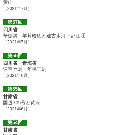
黄山
（2021年7月）
第57回
四川省
華棚溝・羊茸哈徳と達古氷河・都江堰
（2021年7月）
第56回
四川省・青海省
連宝叶則・年保玉則
（2021年6月）
第55回
甘粛省
国道345号と黄河
（2021年6月）
第54回
甘粛省