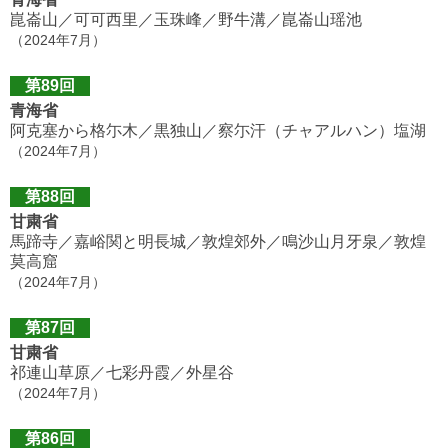
崑崙山／可可西里／玉珠峰／野牛溝／崑崙山瑶池
（2024年7月）
第89回
青海省
阿克塞から格尓木／黒独山／察尓汗（チャアルハン）塩湖
（2024年7月）
第88回
甘粛省
馬蹄寺／嘉峪関と明長城／敦煌郊外／鳴沙山月牙泉／敦煌
莫高窟
（2024年7月）
第87回
甘粛省
祁連山草原／七彩丹霞／外星谷
（2024年7月）
第86回