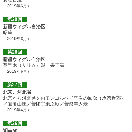
（2019年6月）
第29回
新疆ウィグル自治区
昭蘇
（2019年6月）
第28回
新疆ウィグル自治区
賽里木（サリム）湖、果子溝
（2019年6月）
第27回
北京、河北省
北京から河北路を内モンゴルへ／奇岩の回廊（承徳近郊）
／避暑山庄／普陀宗乗之廟／普楽寺夕景
（2019年4月）
第26回
湖南省