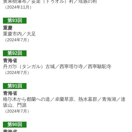
黄果樹瀑布／妥楽（トゥオル）村／瑶族の村
（2024年11月）
第93回
重慶
重慶市内／大足
（2024年7月）
第92回
青海省
丹ガ尓（タンガル）古城／西寧塔尓寺／西寧駱駝寺
（2024年7月）
第91回
青海省
格尓木から都蘭への道／卓蘭草原、熱水墓群／青海湖／達
坂山、門源
（2024年7月）
第90回
青海省