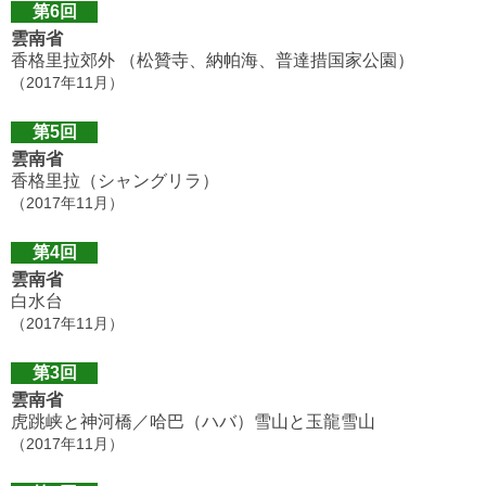
第6回
雲南省
香格里拉郊外 （松贊寺、納帕海、普達措国家公園）
（2017年11月）
第5回
雲南省
香格里拉（シャングリラ）
（2017年11月）
第4回
雲南省
白水台
（2017年11月）
第3回
雲南省
虎跳峡と神河橋／哈巴（ハバ）雪山と玉龍雪山
（2017年11月）