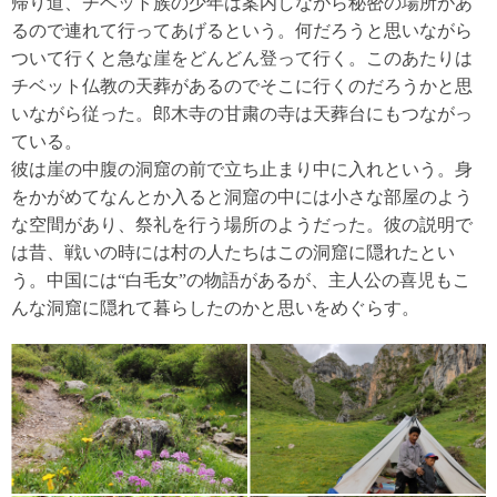
帰り道、チベット族の少年は案内しながら秘密の場所があ
るので連れて行ってあげるという。何だろうと思いながら
ついて行くと急な崖をどんどん登って行く。このあたりは
チベット仏教の天葬があるのでそこに行くのだろうかと思
いながら従った。郎木寺の甘粛の寺は天葬台にもつながっ
ている。
彼は崖の中腹の洞窟の前で立ち止まり中に入れという。身
をかがめてなんとか入ると洞窟の中には小さな部屋のよう
な空間があり、祭礼を行う場所のようだった。彼の説明で
は昔、戦いの時には村の人たちはこの洞窟に隠れたとい
う。中国には“白毛女”の物語があるが、主人公の喜児もこ
んな洞窟に隠れて暮らしたのかと思いをめぐらす。