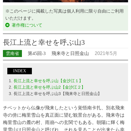
※このページに掲載した写真は個人利用に限り自由にご利用
いただけます。
著作権について
長江上流と幸せを呼ぶ山3
雲南省
第45回-3
飛来寺と日照金山
2021年5月
INDEX
長江上流と幸せを呼ぶ山【金沙江１】
長江上流と幸せを呼ぶ山2【金沙江２】
長江上流と幸せを呼ぶ山3【飛来寺と日照金山】
チベットから仏像が飛来したという覚悟南卡扎、別名飛来
寺の傍に梅里雪山を真正面に望む観景台がある。飛来寺は
梅里雪山の麓の村、雨崩への玄関でもある。朝陽に輝く梅
里雪山は日照金山と呼ばれ、それを見ることが出来たら幸