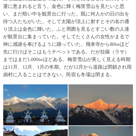
運に恵まれると言う。金色に輝く梅里雪山を見たいと思
い、まだ暗い中を観景台に行った。既に何人かの日の出を
待つ人たちがいた。そして太陽が頂上に射すとその名の通
り頂上は金色に輝いた。ふと周囲を見るとすごい数の人達
が観景台に集まっていた。そしてたくさんの女性がまるで
神に感謝を奉げるように踊っていた。飛来寺から80㎞ほど
先に行けばそこはもうチベットである。だが拉薩（ラサ）
まではまだ1,000㎞ほどある。梅里雪山が美しく見える時期
は11月、12月、1月の冬期。だが12月から道路は閉鎖され雨
崩村に入ることはできない。民宿も冬場は閉まる。