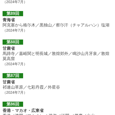
（2024年7月）
第89回
青海省
阿克塞から格尓木／黒独山／察尓汗（チャアルハン）塩湖
（2024年7月）
第88回
甘粛省
馬蹄寺／嘉峪関と明長城／敦煌郊外／鳴沙山月牙泉／敦煌
莫高窟
（2024年7月）
第87回
甘粛省
祁連山草原／七彩丹霞／外星谷
（2024年7月）
第86回
香港・マカオ・広東省