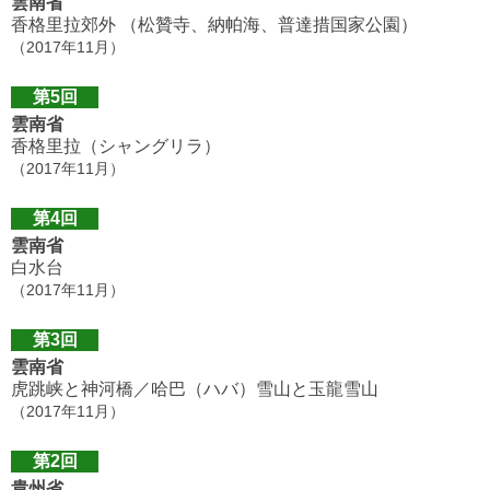
雲南省
香格里拉郊外 （松贊寺、納帕海、普達措国家公園）
（2017年11月）
第5回
雲南省
香格里拉（シャングリラ）
（2017年11月）
第4回
雲南省
白水台
（2017年11月）
第3回
雲南省
虎跳峡と神河橋／哈巴（ハバ）雪山と玉龍雪山
（2017年11月）
第2回
貴州省