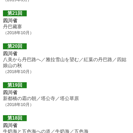
第21回
四川省
丹巴藏寨
（2018年10月）
第20回
四川省
八美から丹巴路へ／雅拉雪山を望む／紅葉の丹巴路／四姑
娘山の秋
（2018年10月）
第19回
四川省
新都橋の霜の朝／塔公寺／塔公草原
（2018年10月）
第18回
四川省
牛奶海と五色海への道／牛奶海／五色海