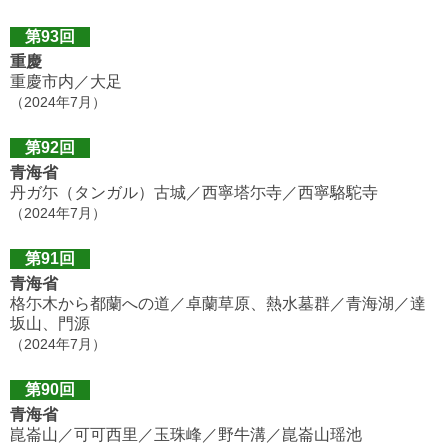
第93回
重慶
重慶市内／大足
（2024年7月）
第92回
青海省
丹ガ尓（タンガル）古城／西寧塔尓寺／西寧駱駝寺
（2024年7月）
第91回
青海省
格尓木から都蘭への道／卓蘭草原、熱水墓群／青海湖／達
坂山、門源
（2024年7月）
第90回
青海省
崑崙山／可可西里／玉珠峰／野牛溝／崑崙山瑶池