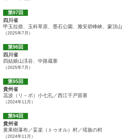
第97回
四川省
甲玉拉措、玉科草原、墨石公園、雅安碧峰峡、蒙頂山
（2025年7月）
第96回
四川省
四姑娘山渓谷、中路蔵寨
（2025年7月）
第95回
貴州省
茘波（リ－ポ）小七孔／西江千戸苗寨
（2024年11月）
第94回
貴州省
黄果樹瀑布／妥楽（トゥオル）村／瑶族の村
（2024年11月）