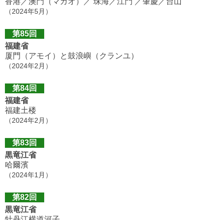
香港／澳門（マカオ）／ 珠海／江門 ／肇慶／台山
（2024年5月）
第85回
福建省
厦門（アモイ）と鼓浪嶼（クランユ）
（2024年2月）
第84回
福建省
福建土楼
（2024年2月）
第83回
黒竜江省
哈爾濱
（2024年1月）
第82回
黒竜江省
牡丹江横道河子