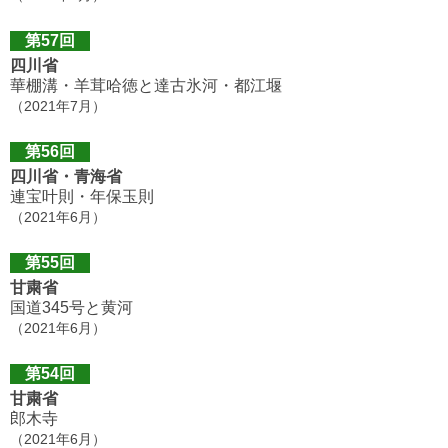
第57回
四川省
華棚溝・羊茸哈徳と達古氷河・都江堰
（2021年7月）
第56回
四川省・青海省
連宝叶則・年保玉則
（2021年6月）
第55回
甘粛省
国道345号と黄河
（2021年6月）
第54回
甘粛省
郎木寺
（2021年6月）