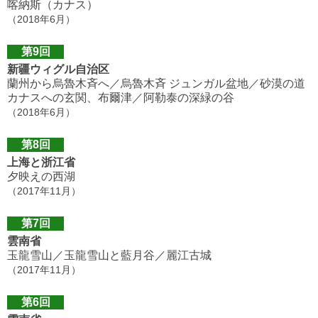
喀納斯（カナス）
（2018年6月）
第9回
新疆ウィグル自治区
蘭州から烏魯木斉へ／烏魯木斉 ジュンガル盆地／砂漠の道
カナスへの玄関、布爾津／阿勒泰の深緑の谷
（2018年6月）
第8回
上海と浙江省
夕映えの西湖
（2017年11月）
第7回
雲南省
玉龍雪山／玉龍雪山と藍月谷／麗江古城
（2017年11月）
第6回