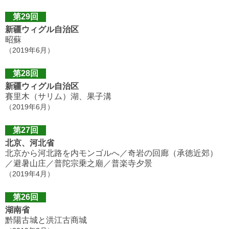
第29回
新疆ウィグル自治区
昭蘇
（2019年6月）
第28回
新疆ウィグル自治区
賽里木（サリム）湖、果子溝
（2019年6月）
第27回
北京、河北省
北京から河北路を内モンゴルへ／奇岩の回廊（承徳近郊）
／避暑山庄／普陀宗乗之廟／普楽寺夕景
（2019年4月）
第26回
湖南省
黔陽古城と洪江古商城