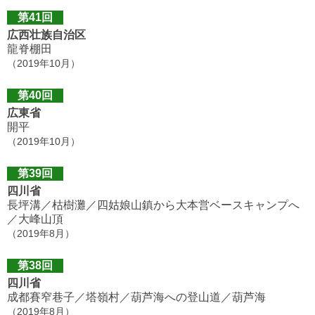
第41回
広西壮族自治区
龍脊棚田
（2019年10月）
第40回
広東省
開平
（2019年10月）
第39回
四川省
長坪溝／枯樹灘／四姑娘山鎮から大本営ベースキャンプへ
／大峰山頂
（2019年8月）
第38回
四川省
成都賽窄巷子／塔嶺村／葫芦海への登山道／葫芦海
（2019年8月）