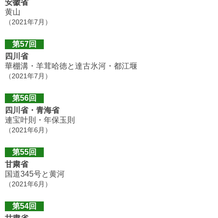
安徽省
黄山
（2021年7月）
第57回
四川省
華棚溝・羊茸哈徳と達古氷河・都江堰
（2021年7月）
第56回
四川省・青海省
連宝叶則・年保玉則
（2021年6月）
第55回
甘粛省
国道345号と黄河
（2021年6月）
第54回