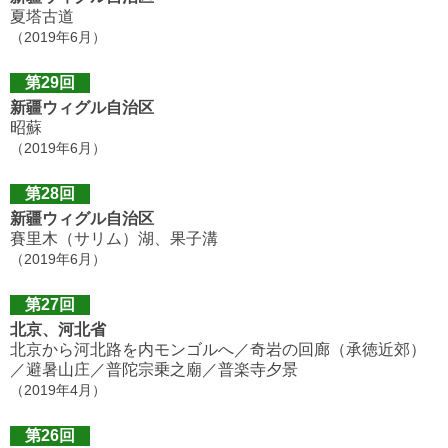
夏塔古道
（2019年6月）
第29回
新疆ウィグル自治区
昭蘇
（2019年6月）
第28回
新疆ウィグル自治区
賽里木（サリム）湖、果子溝
（2019年6月）
第27回
北京、河北省
北京から河北路を内モンゴルへ／奇岩の回廊（承徳近郊）
／避暑山庄／普陀宗乗之廟／普楽寺夕景
（2019年4月）
第26回