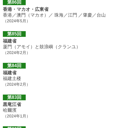
第86回
香港・マカオ・広東省
香港／澳門（マカオ）／ 珠海／江門 ／肇慶／台山
（2024年5月）
第85回
福建省
厦門（アモイ）と鼓浪嶼（クランユ）
（2024年2月）
第84回
福建省
福建土楼
（2024年2月）
第83回
黒竜江省
哈爾濱
（2024年1月）