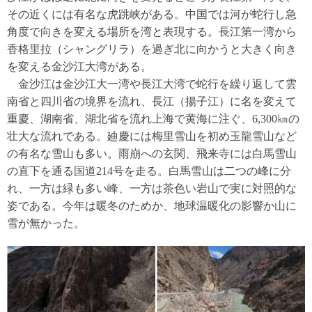
その近くには有名な虎跳峡がある。中国では河が蛇行し急
角度で向きを変える場所を湾と表現する。長江第一湾から
香格里拉（シャングリラ）を過ぎ北に向かうと大きく向き
を変える金沙江大湾がある。
金沙江は金沙江大一湾や長江大湾で蛇行を繰り返して雲
南省と四川省の境界を流れ、長江（揚子江）に名を変えて
重慶、湖南省、湖北省を流れ上海で黄海に注ぐ、6,300㎞の
壮大な流れである。廸慶には梅里雪山を初め玉龍雪山など
の有名な雪山も多い。雨崩への玄関、飛来寺には白馬雪山
の直下を通る国道214号を走る。白馬雪山は二つの峰に分
れ、一方は緑も多い峰、一方は茶色い岩山で実に対照的な
姿である。今年は暖冬のためか、地球温暖化の影響か山に
雪が無かった。