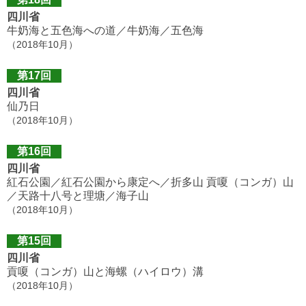
四川省
牛奶海と五色海への道／牛奶海／五色海
（2018年10月）
第17回
四川省
仙乃日
（2018年10月）
第16回
四川省
紅石公園／紅石公園から康定へ／折多山 貢嗄（コンガ）山
／天路十八号と理塘／海子山
（2018年10月）
第15回
四川省
貢嗄（コンガ）山と海螺（ハイロウ）溝
（2018年10月）