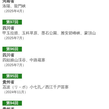
河南省
洛陽、龍門峡
（2025年4月）
第97回
四川省
甲玉拉措、玉科草原、墨石公園、雅安碧峰峡、蒙頂山
（2025年7月）
第96回
四川省
四姑娘山渓谷、中路蔵寨
（2025年7月）
第95回
貴州省
茘波（リ－ポ）小七孔／西江千戸苗寨
（2024年11月）
第94回