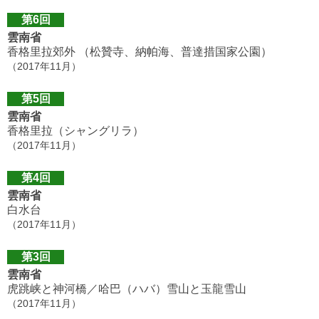
第6回
雲南省
香格里拉郊外 （松贊寺、納帕海、普達措国家公園）
（2017年11月）
第5回
雲南省
香格里拉（シャングリラ）
（2017年11月）
第4回
雲南省
白水台
（2017年11月）
第3回
雲南省
虎跳峡と神河橋／哈巴（ハバ）雪山と玉龍雪山
（2017年11月）