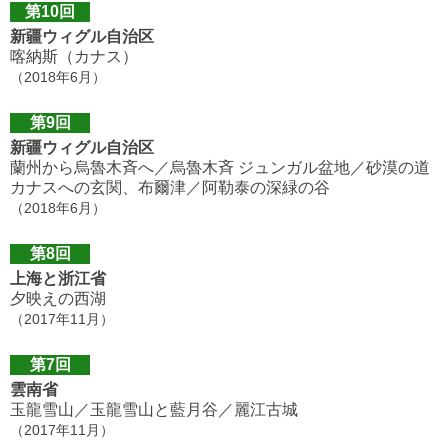
第10回
新疆ウィグル自治区
喀納斯（カナス）
（2018年6月）
第9回
新疆ウィグル自治区
蘭州から烏魯木斉へ／烏魯木斉 ジュンガル盆地／砂漠の道
カナスへの玄関、布爾津／阿勒泰の深緑の谷
（2018年6月）
第8回
上海と浙江省
夕映えの西湖
（2017年11月）
第7回
雲南省
玉龍雪山／玉龍雪山と藍月谷／麗江古城
（2017年11月）