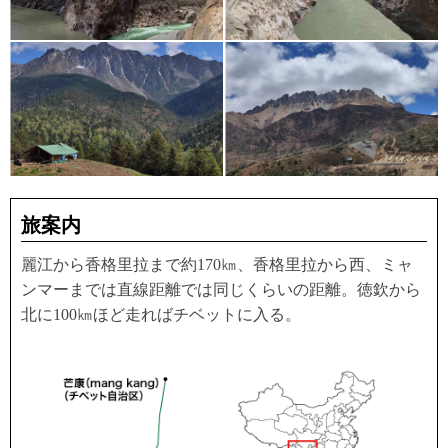
旅案内
麗江から香格里拉まで約170㎞、香格里拉から西、ミャ
ンマーまでは直線距離では同じくらいの距離。徳欽から
北に100㎞ほど走ればチベットに入る。