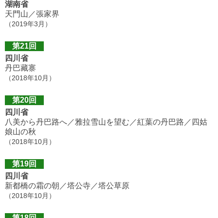
湖南省
天門山／張家界
（2019年3月）
第21回
四川省
丹巴藏寨
（2018年10月）
第20回
四川省
八美から丹巴路へ／雅拉雪山を望む／紅葉の丹巴路／四姑
娘山の秋
（2018年10月）
第19回
四川省
新都橋の霜の朝／塔公寺／塔公草原
（2018年10月）
第18回