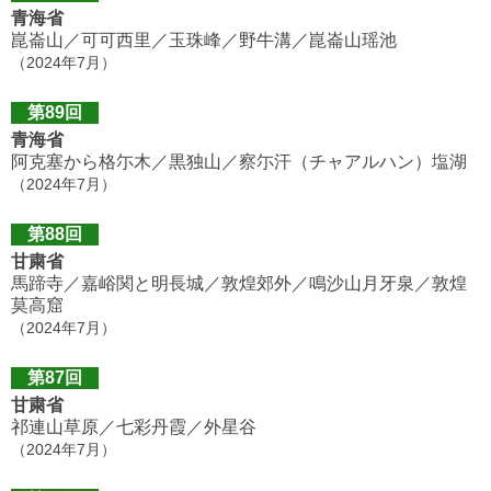
青海省
崑崙山／可可西里／玉珠峰／野牛溝／崑崙山瑶池
（2024年7月）
第89回
青海省
阿克塞から格尓木／黒独山／察尓汗（チャアルハン）塩湖
（2024年7月）
第88回
甘粛省
馬蹄寺／嘉峪関と明長城／敦煌郊外／鳴沙山月牙泉／敦煌
莫高窟
（2024年7月）
第87回
甘粛省
祁連山草原／七彩丹霞／外星谷
（2024年7月）