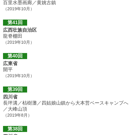
百里水墨画廊／黄姚古鎮
（2019年10月）
第41回
広西壮族自治区
龍脊棚田
（2019年10月）
第40回
広東省
開平
（2019年10月）
第39回
四川省
長坪溝／枯樹灘／四姑娘山鎮から大本営ベースキャンプへ
／大峰山頂
（2019年8月）
第38回