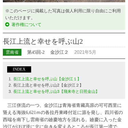
※このページに掲載した写真は個人利用に限り自由にご利用
いただけます。
著作権について
長江上流と幸せを呼ぶ山2
雲南省
第45回-2
金沙江２
2021年5月
INDEX
長江上流と幸せを呼ぶ山【金沙江１】
長江上流と幸せを呼ぶ山2【金沙江２】
長江上流と幸せを呼ぶ山3【飛来寺と日照金山】
三江併流の一つ、金沙江は青海省青藏高原の可可西里に
聳える海抜6,621ｍの各拉丹東峰付近に源を発し、四川省の
西端を南下し雲南省の廸慶地方を流れる。廸慶に入った金
沙江がほぼ逆に北に向きを変えるところが長江第一湾で、