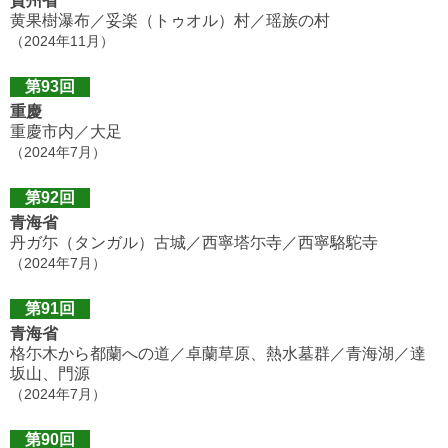
貴州省
黄果樹瀑布／妥楽（トゥオル）村／瑶族の村
（2024年11月）
第93回
重慶
重慶市内／大足
（2024年7月）
第92回
青海省
丹ガ尓（タンガル）古城／西寧塔尓寺／西寧駱駝寺
（2024年7月）
第91回
青海省
格尓木から都蘭への道／卓蘭草原、熱水墓群／青海湖／達
坂山、門源
（2024年7月）
第90回