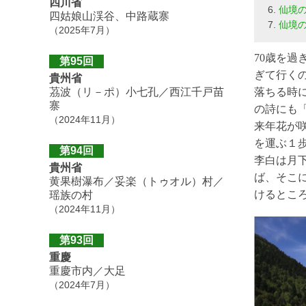
四川省
仙境
四姑娘山渓谷、中路蔵寨
仙境
（2025年7月）
70歳を過
第95回
ぎて行く
貴州省
茘波（リ－ポ）小七孔／西江千戸苗
落ちる時
寨
の詩にも
（2024年11月）
来年花が
を運ぶ１
第94回
李白は月
貴州省
ば、そこ
黄果樹瀑布／妥楽（トゥオル）村／
けるとこ
瑶族の村
（2024年11月）
第93回
重慶
重慶市内／大足
（2024年7月）