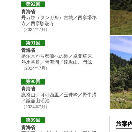
第92回
青海省
丹ガ尓（タンガル）古城／西寧塔尓
寺／西寧駱駝寺
（2024年7月）
第91回
青海省
格尓木から都蘭への道／卓蘭草原、
熱水墓群／青海湖／達坂山、門源
（2024年7月）
第90回
青海省
崑崙山／可可西里／玉珠峰／野牛溝
／崑崙山瑶池
（2024年7月）
第89回
旅案
青海省