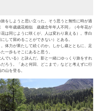
所の旅をしようと思い立った。そう思うと無性に時が過
在 年年歳歳花相似 歳歳念年年人不同」（今年花が
年花は同じように咲くが、人は変わり衰える）。李白
日にして留めることができない）とある。
う。体力が果たして続くのか。しかし歳とともに、足
った一歩もそこにあると思う。
飲んでいる）と詠んだ。影と一緒にゆっくり旅をすれ
るだろう。「あと何回、どこまで」などと考えずに行
嶺の山を登る。