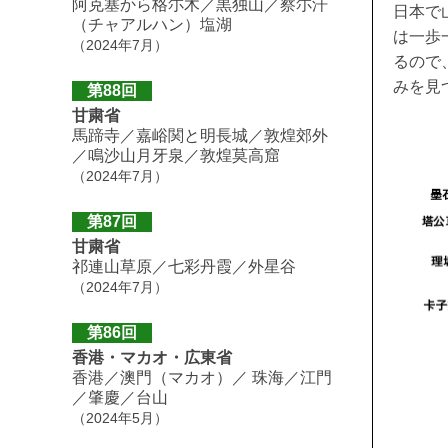
阿克塞から格尓木／黒独山／察尓汗
日本で
（チャアルハン）塩湖
は一歩
（2024年7月）
るので
みを見
第88回
甘粛省
馬蹄寺／嘉峪関と明長城／敦煌郊外
／鳴沙山月牙泉／敦煌莫高窟
（2024年7月）
第87回
甘粛省
祁連山草原／七彩丹霞／外星谷
（2024年7月）
第86回
香港・マカオ・広東省
香港／澳門（マカオ）／ 珠海／江門
／肇慶／台山
（2024年5月）