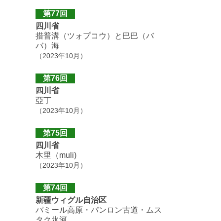
第77回
四川省
措普溝（ツォプコウ）と巴巴（バ
バ）海
（2023年10月）
第76回
四川省
亞丁
（2023年10月）
第75回
四川省
木里（muli)
（2023年10月）
第74回
新疆ウィグル自治区
パミール高原・パンロン古道・ムス
タク氷河