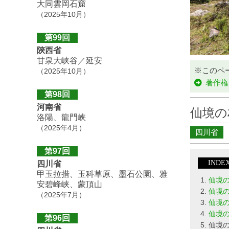
大同雲岡石窟
（2025年10月）
第99回
陝西省
甘泉大峡谷／延安
※このペ
（2025年10月）
著作権
第98回
河南省
仙境の
洛陽、龍門峡
（2025年4月）
四川省
第97回
INDE
四川省
甲玉拉措、玉科草原、墨石公園、雅
仙境
安碧峰峡、蒙頂山
仙境
（2025年7月）
仙境
仙境
第96回
仙境