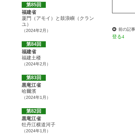
第85回
福建省
厦門（アモイ）と鼓浪嶼（クラン
ユ）
前の記
（2024年2月）
登る4
第84回
福建省
福建土楼
（2024年2月）
第83回
黒竜江省
哈爾濱
（2024年1月）
第82回
黒竜江省
牡丹江横道河子
（2024年1月）