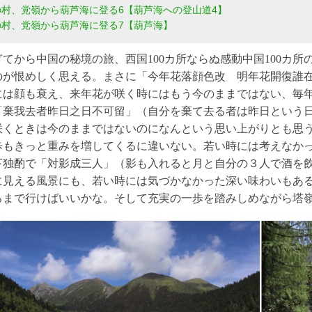
の村、党嶺から葫芦海に登る6【葫芦海への登山道4】
の村、党嶺から葫芦海に登る7【葫芦海】
ぎてから中国の秘境の旅、西国100カ所ならぬ感動中国100カ
のが恨めしく思える。まさに「今年花落顔色改 明年花開復誰
には顔も衰え、来年花が咲く時にはもう今のままではない、毎
「棄我去者昨日之日不可留」（自分を棄て去る者は昨日という
咲くときは今のままではないのになんという思い上がりとも思
歩もきっと重みを増してくるに違いない。若い時には考えなか
下独酌で「対影成三人」（影も入れると月と自分の３人で酒を
に見える風景にも、若い時には気づかなかった深い味わいもあ
ろまで行けばいいかな。そして充実の一歩を踏みしめながら塔