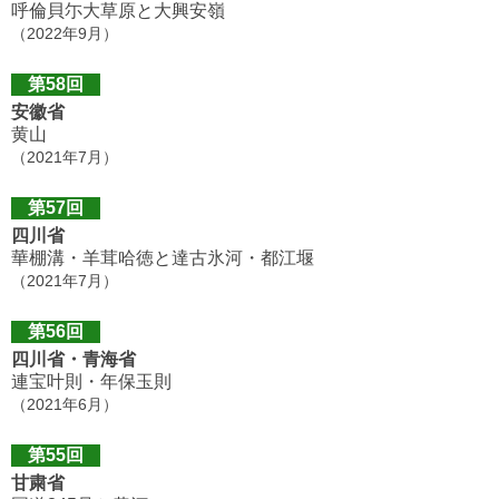
呼倫貝尓大草原と大興安嶺
（2022年9月）
第58回
安徽省
黄山
（2021年7月）
第57回
四川省
華棚溝・羊茸哈徳と達古氷河・都江堰
（2021年7月）
第56回
四川省・青海省
連宝叶則・年保玉則
（2021年6月）
第55回
甘粛省