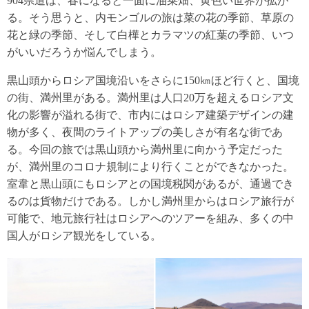
904県道は、春になると一面に油菜畑、黄色い世界が拡が
る。そう思うと、内モンゴルの旅は菜の花の季節、草原の
花と緑の季節、そして白樺とカラマツの紅葉の季節、いつ
がいいだろうか悩んでしまう。
黒山頭からロシア国境沿いをさらに150㎞ほど行くと、国境
の街、満州里がある。満州里は人口20万を超えるロシア文
化の影響が溢れる街で、市内にはロシア建築デザインの建
物が多く、夜間のライトアップの美しさが有名な街であ
る。今回の旅では黒山頭から満州里に向かう予定だった
が、満州里のコロナ規制により行くことができなかった。
室韋と黒山頭にもロシアとの国境税関があるが、通過でき
るのは貨物だけである。しかし満州里からはロシア旅行が
可能で、地元旅行社はロシアへのツアーを組み、多くの中
国人がロシア観光をしている。