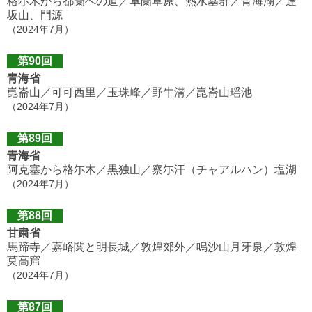
格尓木から都蘭への道／卓蘭草原、熱水墓群／青海湖／達
坂山、門源
（2024年7月）
第90回
青海省
崑崙山／可可西里／玉珠峰／野牛溝／崑崙山瑶池
（2024年7月）
第89回
青海省
阿克塞から格尓木／黒独山／察尓汗（チャアルハン）塩湖
（2024年7月）
第88回
甘粛省
馬蹄寺／嘉峪関と明長城／敦煌郊外／鳴沙山月牙泉／敦煌
莫高窟
（2024年7月）
第87回