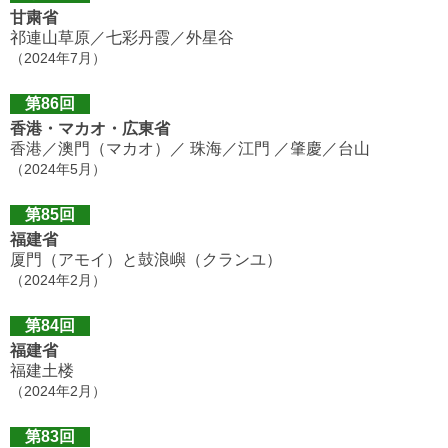
甘粛省
祁連山草原／七彩丹霞／外星谷
（2024年7月）
第86回
香港・マカオ・広東省
香港／澳門（マカオ）／ 珠海／江門 ／肇慶／台山
（2024年5月）
第85回
福建省
厦門（アモイ）と鼓浪嶼（クランユ）
（2024年2月）
第84回
福建省
福建土楼
（2024年2月）
第83回