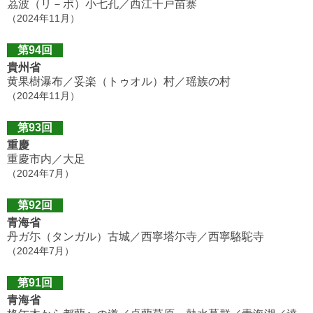
茘波（リ－ポ）小七孔／西江千戸苗寨
（2024年11月）
第94回
貴州省
黄果樹瀑布／妥楽（トゥオル）村／瑶族の村
（2024年11月）
第93回
重慶
重慶市内／大足
（2024年7月）
第92回
青海省
丹ガ尓（タンガル）古城／西寧塔尓寺／西寧駱駝寺
（2024年7月）
第91回
青海省