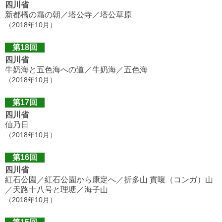
四川省
新都橋の霜の朝／塔公寺／塔公草原
（2018年10月）
第18回
四川省
牛奶海と五色海への道／牛奶海／五色海
（2018年10月）
第17回
四川省
仙乃日
（2018年10月）
第16回
四川省
紅石公園／紅石公園から康定へ／折多山 貢嗄（コンガ）山
／天路十八号と理塘／海子山
（2018年10月）