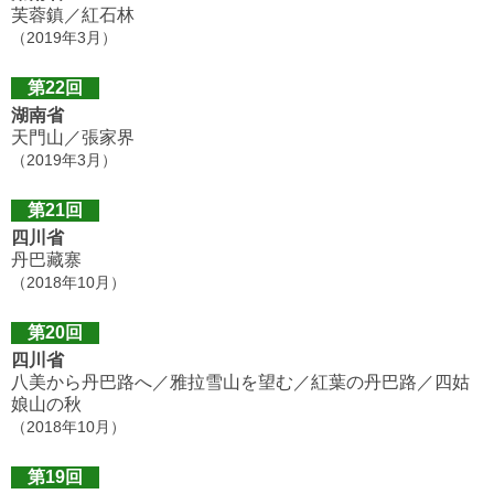
芙蓉鎮／紅石林
（2019年3月）
第22回
湖南省
天門山／張家界
（2019年3月）
第21回
四川省
丹巴藏寨
（2018年10月）
第20回
四川省
八美から丹巴路へ／雅拉雪山を望む／紅葉の丹巴路／四姑
娘山の秋
（2018年10月）
第19回