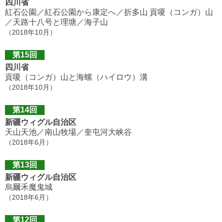
四川省
紅石公園／紅石公園から康定へ／折多山 貢嗄（コンガ）山
／天路十八号と理塘／海子山
（2018年10月）
第15回
四川省
貢嗄（コンガ）山と海螺（ハイロウ）溝
（2018年10月）
第14回
新疆ウィグル自治区
天山天池／南山牧場／奎屯河大峡谷
（2018年6月）
第13回
新疆ウィグル自治区
烏爾禾魔鬼城
（2018年6月）
第12回