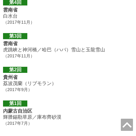
第4回
雲南省
白水台
（2017年11月）
第3回
雲南省
虎跳峡と神河橋／哈巴（ハバ）雪山と玉龍雪山
（2017年11月）
第2回
貴州省
荔波茂蘭（リブモラン）
（2017年9月）
第1回
内蒙古自治区
輝謄錫勒草原／庫布齊砂漠
（2017年7月）