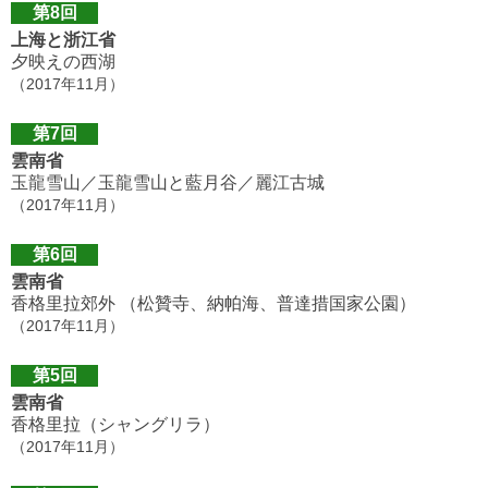
第8回
上海と浙江省
夕映えの西湖
（2017年11月）
第7回
雲南省
玉龍雪山／玉龍雪山と藍月谷／麗江古城
（2017年11月）
第6回
雲南省
香格里拉郊外 （松贊寺、納帕海、普達措国家公園）
（2017年11月）
第5回
雲南省
香格里拉（シャングリラ）
（2017年11月）