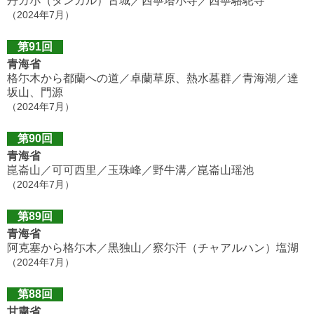
丹ガ尓（タンガル）古城／西寧塔尓寺／西寧駱駝寺
（2024年7月）
第91回
青海省
格尓木から都蘭への道／卓蘭草原、熱水墓群／青海湖／達
坂山、門源
（2024年7月）
第90回
青海省
崑崙山／可可西里／玉珠峰／野牛溝／崑崙山瑶池
（2024年7月）
第89回
青海省
阿克塞から格尓木／黒独山／察尓汗（チャアルハン）塩湖
（2024年7月）
第88回
甘粛省