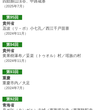
四姑娘山渓谷、中路蔵寨
（2025年7月）
第95回
貴州省
茘波（リ－ポ）小七孔／西江千戸苗寨
（2024年11月）
第94回
貴州省
黄果樹瀑布／妥楽（トゥオル）村／瑶族の村
（2024年11月）
第93回
重慶
重慶市内／大足
（2024年7月）
第92回
青海省