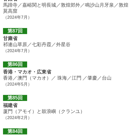
馬蹄寺／嘉峪関と明長城／敦煌郊外／鳴沙山月牙泉／敦煌
莫高窟
（2024年7月）
第87回
甘粛省
祁連山草原／七彩丹霞／外星谷
（2024年7月）
第86回
香港・マカオ・広東省
香港／澳門（マカオ）／ 珠海／江門 ／肇慶／台山
（2024年5月）
第85回
福建省
厦門（アモイ）と鼓浪嶼（クランユ）
（2024年2月）
第84回