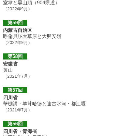
室韋と黒山頭（904県道）
（2022年9月）
第59回
内蒙古自治区
呼倫貝尓大草原と大興安嶺
（2022年9月）
第58回
安徽省
黄山
（2021年7月）
第57回
四川省
華棚溝・羊茸哈徳と達古氷河・都江堰
（2021年7月）
第56回
四川省・青海省