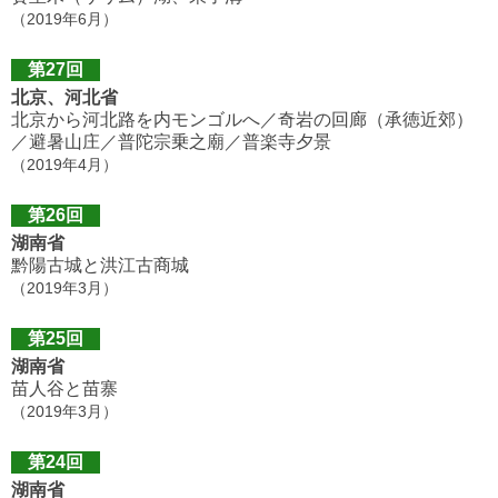
（2019年6月）
第27回
北京、河北省
北京から河北路を内モンゴルへ／奇岩の回廊（承徳近郊）
／避暑山庄／普陀宗乗之廟／普楽寺夕景
（2019年4月）
第26回
湖南省
黔陽古城と洪江古商城
（2019年3月）
第25回
湖南省
苗人谷と苗寨
（2019年3月）
第24回
湖南省