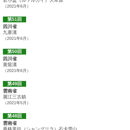
若尓盖（ルァルガイ）大草原
（2021年6月）
第51回
四川省
九寨溝
（2021年6月）
第50回
四川省
黄龍溝
（2021年6月）
第49回
雲南省
麗江三古鎮
（2021年5月）
第48回
雲南省
香格里拉（シャングリラ）石卡雪山