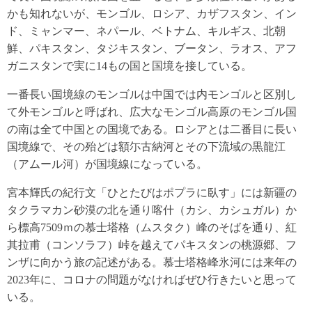
かも知れないが、モンゴル、ロシア、カザフスタン、イン
ド、ミャンマー、ネパール、ベトナム、キルギス、北朝
鮮、パキスタン、タジキスタン、ブータン、ラオス、アフ
ガニスタンで実に14もの国と国境を接している。
一番長い国境線のモンゴルは中国では内モンゴルと区別し
て外モンゴルと呼ばれ、広大なモンゴル高原のモンゴル国
の南は全て中国との国境である。ロシアとは二番目に長い
国境線で、その殆どは額尓古納河とその下流域の黒龍江
（アムール河）が国境線になっている。
宮本輝氏の紀行文「ひとたびはポプラに臥す」には新疆の
タクラマカン砂漠の北を通り喀什（カシ、カシュガル）か
ら標高7509ｍの慕士塔格（ムスタク）峰のそばを通り、紅
其拉甫（コンソラフ）峠を越えてパキスタンの桃源郷、フ
ンザに向かう旅の記述がある。慕士塔格峰氷河には来年の
2023年に、コロナの問題がなければぜひ行きたいと思って
いる。