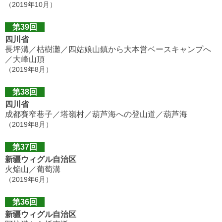
（2019年10月）
第39回
四川省
長坪溝／枯樹灘／四姑娘山鎮から大本営ベースキャンプへ
／大峰山頂
（2019年8月）
第38回
四川省
成都賽窄巷子／塔嶺村／葫芦海への登山道／葫芦海
（2019年8月）
第37回
新疆ウィグル自治区
火焔山／葡萄溝
（2019年6月）
第36回
新疆ウィグル自治区