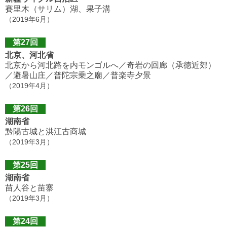
賽里木（サリム）湖、果子溝
（2019年6月）
第27回
北京、河北省
北京から河北路を内モンゴルへ／奇岩の回廊（承徳近郊）
／避暑山庄／普陀宗乗之廟／普楽寺夕景
（2019年4月）
第26回
湖南省
黔陽古城と洪江古商城
（2019年3月）
第25回
湖南省
苗人谷と苗寨
（2019年3月）
第24回