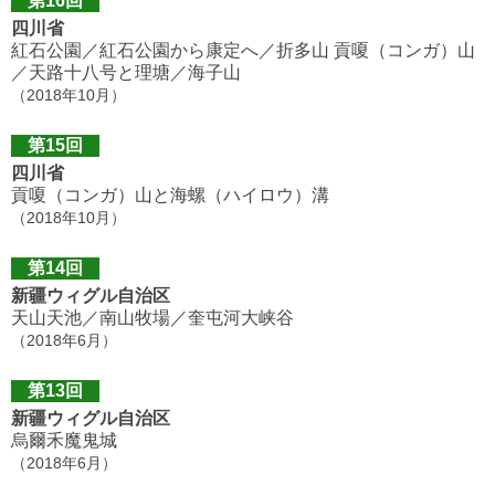
第16回
四川省
紅石公園／紅石公園から康定へ／折多山 貢嗄（コンガ）山
／天路十八号と理塘／海子山
（2018年10月）
第15回
四川省
貢嗄（コンガ）山と海螺（ハイロウ）溝
（2018年10月）
第14回
新疆ウィグル自治区
天山天池／南山牧場／奎屯河大峡谷
（2018年6月）
第13回
新疆ウィグル自治区
烏爾禾魔鬼城
（2018年6月）