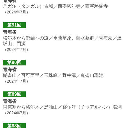
青海省
丹ガ尓（タンガル）古城／西寧塔尓寺／西寧駱駝寺
（2024年7月）
第91回
青海省
格尓木から都蘭への道／卓蘭草原、熱水墓群／青海湖／達
坂山、門源
（2024年7月）
第90回
青海省
崑崙山／可可西里／玉珠峰／野牛溝／崑崙山瑶池
（2024年7月）
第89回
青海省
阿克塞から格尓木／黒独山／察尓汗（チャアルハン）塩湖
（2024年7月）
第88回