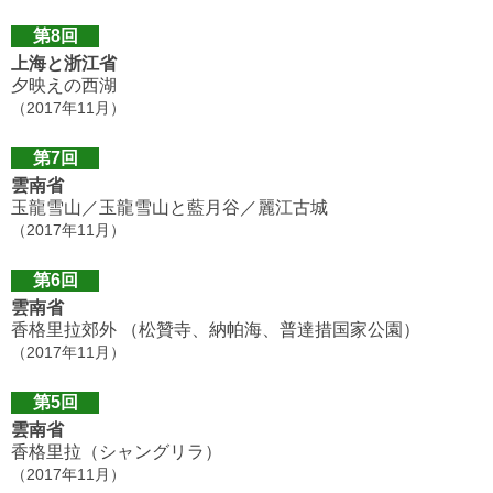
第8回
上海と浙江省
夕映えの西湖
（2017年11月）
第7回
雲南省
玉龍雪山／玉龍雪山と藍月谷／麗江古城
（2017年11月）
第6回
雲南省
香格里拉郊外 （松贊寺、納帕海、普達措国家公園）
（2017年11月）
第5回
雲南省
香格里拉（シャングリラ）
（2017年11月）