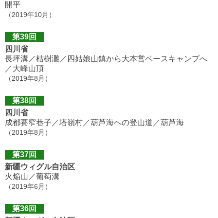
開平
（2019年10月）
第39回
四川省
長坪溝／枯樹灘／四姑娘山鎮から大本営ベースキャンプへ
／大峰山頂
（2019年8月）
第38回
四川省
成都賽窄巷子／塔嶺村／葫芦海への登山道／葫芦海
（2019年8月）
第37回
新疆ウィグル自治区
火焔山／葡萄溝
（2019年6月）
第36回