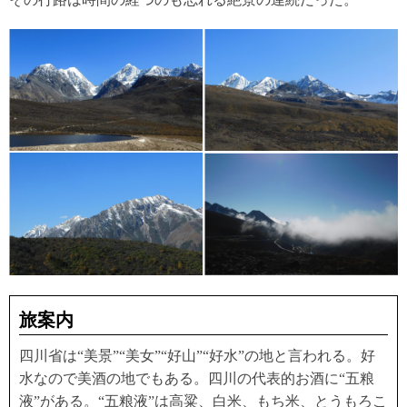
旅案内
四川省は“美景”“美女”“好山”“好水”の地と言われる。好
水なので美酒の地でもある。四川の代表的お酒に“五粮
液”がある。“五粮液”は高粱、白米、もち米、とうもろこ