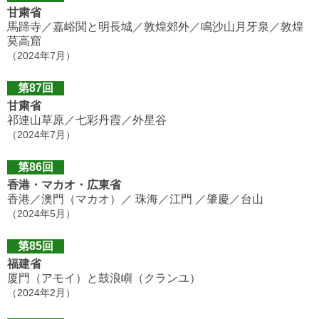
甘粛省
馬蹄寺／嘉峪関と明長城／敦煌郊外／鳴沙山月牙泉／敦煌
莫高窟
（2024年7月）
第87回
甘粛省
祁連山草原／七彩丹霞／外星谷
（2024年7月）
第86回
香港・マカオ・広東省
香港／澳門（マカオ）／ 珠海／江門 ／肇慶／台山
（2024年5月）
第85回
福建省
厦門（アモイ）と鼓浪嶼（クランユ）
（2024年2月）