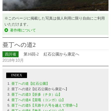
※このページに掲載した写真は個人利用に限り自由にご利用
いただけます。
著作権について
亜丁への道2
四川省
第16回-2
紅石公園から康定へ
2018年10月
INDEX
亜丁への道【紅石公園】
亜丁への道2【紅石公園から康定へ】
亜丁への道3【折多（チタ）山】
亜丁への道4【貢嘎（コンガ）山】
亜丁への道5【天路十八号を越えて理塘へ】
亜丁への道6【海子（ハイツ）山】