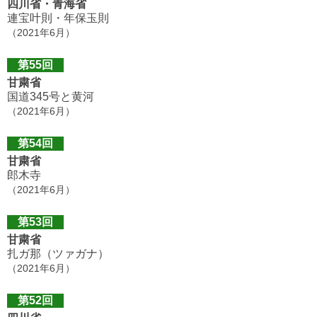
四川省・青海省
連宝叶則・年保玉則
（2021年6月）
第55回
甘粛省
国道345号と黄河
（2021年6月）
第54回
甘粛省
郎木寺
（2021年6月）
第53回
甘粛省
扎ガ那（ツァガナ）
（2021年6月）
第52回