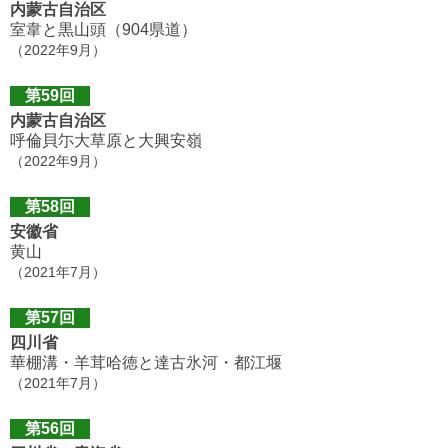
内蒙古自治区
室韋と黒山頭（904県道）
（2022年9月）
第59回
内蒙古自治区
呼倫貝尓大草原と大興安嶺
（2022年9月）
第58回
安徽省
黄山
（2021年7月）
第57回
四川省
華棚溝・羊茸哈徳と達古氷河・都江堰
（2021年7月）
第56回