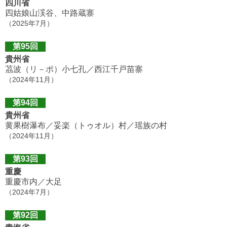
四川省
四姑娘山渓谷、中路蔵寨
（2025年7月）
第95回
貴州省
茘波（リ－ポ）小七孔／西江千戸苗寨
（2024年11月）
第94回
貴州省
黄果樹瀑布／妥楽（トゥオル）村／瑶族の村
（2024年11月）
第93回
重慶
重慶市内／大足
（2024年7月）
第92回