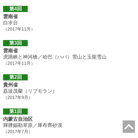
第4回
雲南省
白水台
（2017年11月）
第3回
雲南省
虎跳峡と神河橋／哈巴（ハバ）雪山と玉龍雪山
（2017年11月）
第2回
貴州省
荔波茂蘭（リブモラン）
（2017年9月）
第1回
内蒙古自治区
輝謄錫勒草原／庫布齊砂漠
（2017年7月）