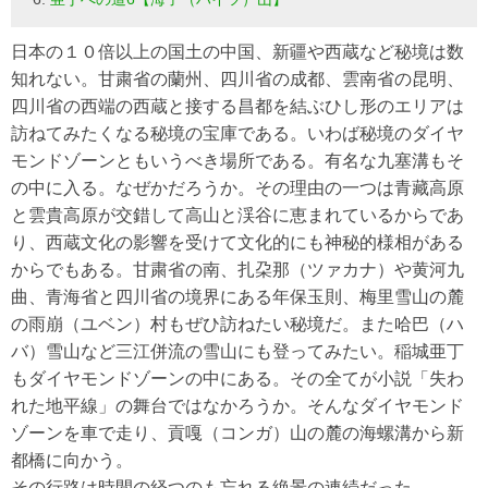
日本の１０倍以上の国土の中国、新疆や西蔵など秘境は数
知れない。甘粛省の蘭州、四川省の成都、雲南省の昆明、
四川省の西端の西蔵と接する昌都を結ぶひし形のエリアは
訪ねてみたくなる秘境の宝庫である。いわば秘境のダイヤ
モンドゾーンともいうべき場所である。有名な九塞溝もそ
の中に入る。なぜかだろうか。その理由の一つは青藏高原
と雲貴高原が交錯して高山と渓谷に恵まれているからであ
り、西蔵文化の影響を受けて文化的にも神秘的様相がある
からでもある。甘粛省の南、扎朶那（ツァカナ）や黄河九
曲、青海省と四川省の境界にある年保玉則、梅里雪山の麓
の雨崩（ユベン）村もぜひ訪ねたい秘境だ。また哈巴（ハ
バ）雪山など三江併流の雪山にも登ってみたい。稲城亜丁
もダイヤモンドゾーンの中にある。その全てが小説「失わ
れた地平線」の舞台ではなかろうか。そんなダイヤモンド
ゾーンを車で走り、貢嘎（コンガ）山の麓の海螺溝から新
都橋に向かう。
その行路は時間の経つのも忘れる絶景の連続だった。