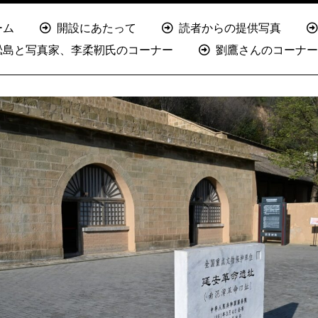
ーム
開設にあたって
読者からの提供写真
淞島と写真家、李柔靭氏のコーナー
劉鷹さんのコーナー