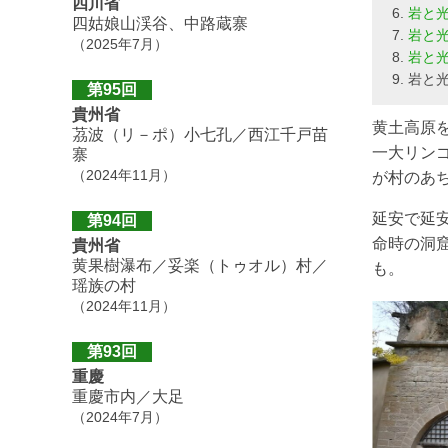
四川省
岩と光
四姑娘山渓谷、中路蔵寨
岩と光
（2025年7月）
岩と
岩と
第95回
貴州省
黄土高原
茘波（リ－ポ）小七孔／西江千戸苗
一大リン
寨
（2024年11月）
が村のあ
延安で延
第94回
命時の洞
貴州省
黄果樹瀑布／妥楽（トゥオル）村／
も。
瑶族の村
（2024年11月）
第93回
重慶
重慶市内／大足
（2024年7月）