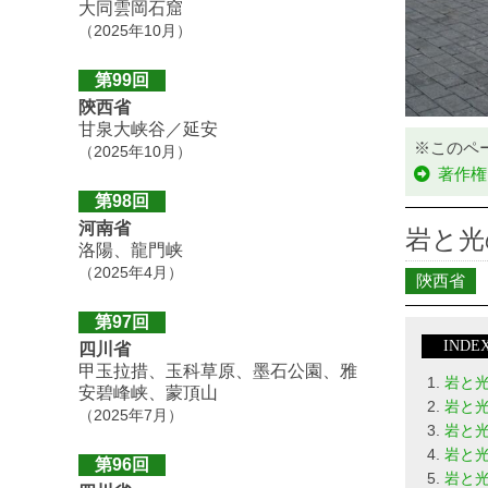
大同雲岡石窟
（2025年10月）
第99回
陝西省
甘泉大峡谷／延安
※このペ
（2025年10月）
著作権
第98回
河南省
岩と光
洛陽、龍門峡
（2025年4月）
陝西省
第97回
INDE
四川省
甲玉拉措、玉科草原、墨石公園、雅
岩と
安碧峰峡、蒙頂山
岩と光
（2025年7月）
岩と光
岩と光
第96回
岩と光