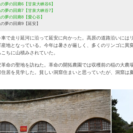
の夢の回廊6【甘泉大峡谷6】
の夢の回廊7【甘泉大峡谷7】
光の夢の回廊8【愛心谷】
光の夢の回廊9【延安】
を車で走り延河に沿って延安に向かった。高原の道路沿いには
ゴ産地となっている。今年は暑さが厳しく、多くのリンゴに異
ちこちに山積みされていた。
安革命の聖地を訪ねた。革命の開拓農園では収穫前の稲の大農
窟住居を見学した。貧しい洞窟住まいと思っていたが、洞窟は