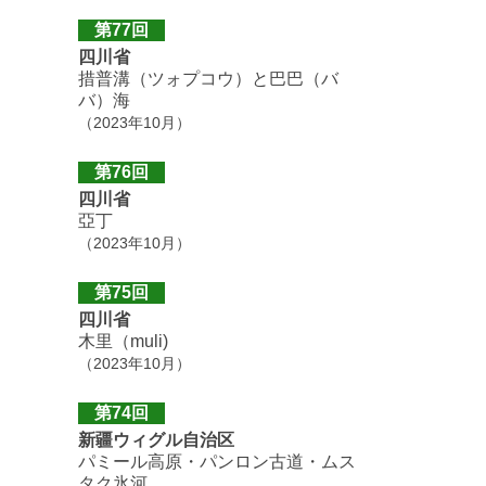
第77回
四川省
措普溝（ツォプコウ）と巴巴（バ
バ）海
（2023年10月）
第76回
四川省
亞丁
（2023年10月）
第75回
四川省
木里（muli)
（2023年10月）
第74回
新疆ウィグル自治区
パミール高原・パンロン古道・ムス
タク氷河