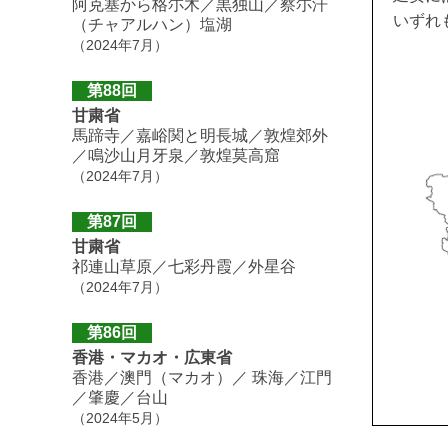
阿克塞から格尓木／黒独山／察尓汗
いずれ
（チャアルハン）塩湖
（2024年7月）
第88回
甘粛省
馬蹄寺／嘉峪関と明長城／敦煌郊外
／鳴沙山月牙泉／敦煌莫高窟
（2024年7月）
第87回
甘粛省
祁連山草原／七彩丹霞／外星谷
（2024年7月）
第86回
香港・マカオ・広東省
香港／澳門（マカオ）／ 珠海／江門
／肇慶／台山
（2024年5月）