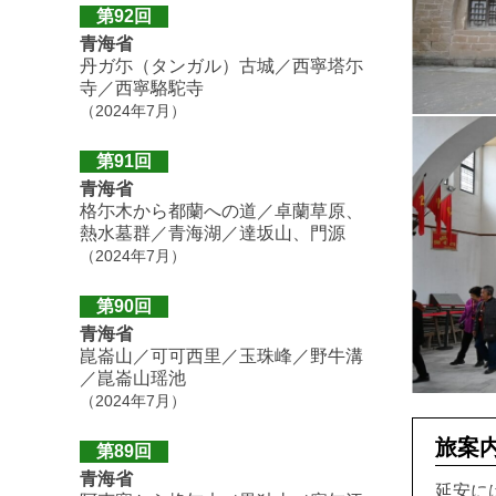
第92回
青海省
丹ガ尓（タンガル）古城／西寧塔尓
寺／西寧駱駝寺
（2024年7月）
第91回
青海省
格尓木から都蘭への道／卓蘭草原、
熱水墓群／青海湖／達坂山、門源
（2024年7月）
第90回
青海省
崑崙山／可可西里／玉珠峰／野牛溝
／崑崙山瑶池
（2024年7月）
旅案
第89回
青海省
延安に