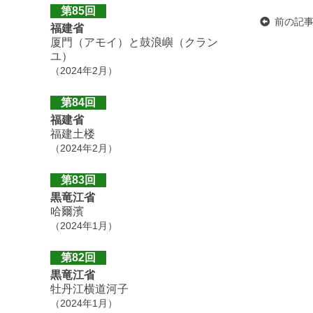
第85回
前の記
福建省
厦門（アモイ）と鼓浪嶼（クラン
ユ）
（2024年2月）
第84回
福建省
福建土楼
（2024年2月）
第83回
黒竜江省
哈爾濱
（2024年1月）
第82回
黒竜江省
牡丹江横道河子
（2024年1月）