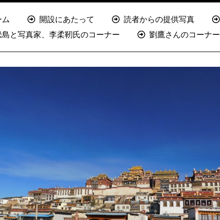
ーム
開設にあたって
読者からの提供写真
淞島と写真家、李柔靭氏のコーナー
劉鷹さんのコーナー