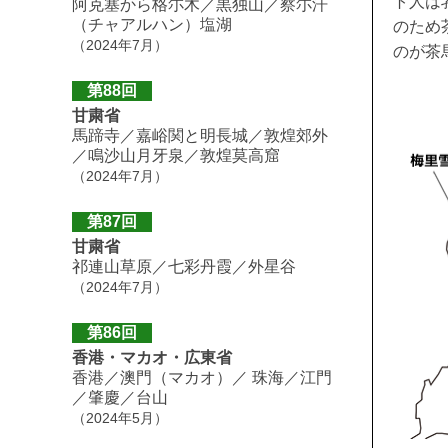
ト人は
阿克塞から格尓木／黒独山／察尓汗
（チャアルハン）塩湖
のため
（2024年7月）
のが茶
第88回
甘粛省
馬蹄寺／嘉峪関と明長城／敦煌郊外
／鳴沙山月牙泉／敦煌莫高窟
（2024年7月）
第87回
甘粛省
祁連山草原／七彩丹霞／外星谷
（2024年7月）
第86回
香港・マカオ・広東省
香港／澳門（マカオ）／ 珠海／江門
／肇慶／台山
（2024年5月）