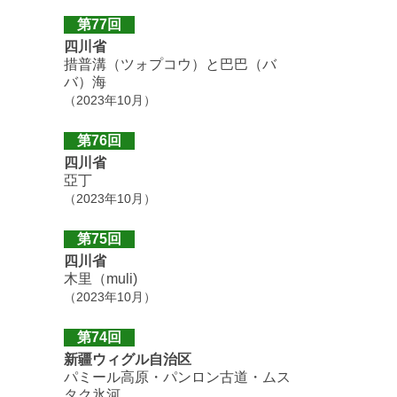
第77回
四川省
措普溝（ツォプコウ）と巴巴（バ
バ）海
（2023年10月）
第76回
四川省
亞丁
（2023年10月）
第75回
四川省
木里（muli)
（2023年10月）
第74回
新疆ウィグル自治区
パミール高原・パンロン古道・ムス
タク氷河