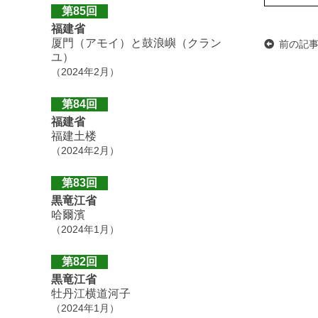
第85回
福建省
厦門（アモイ）と鼓浪嶼（クラン
前の記
ユ）
（2024年2月）
第84回
福建省
福建土楼
（2024年2月）
第83回
黒竜江省
哈爾濱
（2024年1月）
第82回
黒竜江省
牡丹江横道河子
（2024年1月）