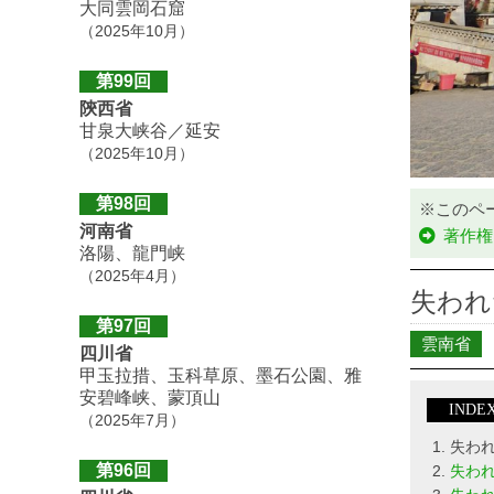
大同雲岡石窟
（2025年10月）
第99回
陝西省
甘泉大峡谷／延安
（2025年10月）
第98回
※このペ
河南省
著作権
洛陽、龍門峡
（2025年4月）
失われ
第97回
雲南省
四川省
甲玉拉措、玉科草原、墨石公園、雅
安碧峰峡、蒙頂山
INDE
（2025年7月）
失わ
第96回
失わ