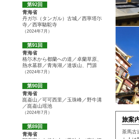
第92回
青海省
丹ガ尓（タンガル）古城／西寧塔尓
寺／西寧駱駝寺
（2024年7月）
第91回
青海省
格尓木から都蘭への道／卓蘭草原、
熱水墓群／青海湖／達坂山、門源
（2024年7月）
第90回
青海省
崑崙山／可可西里／玉珠峰／野牛溝
／崑崙山瑶池
（2024年7月）
旅案
第89回
茶馬古
青海省