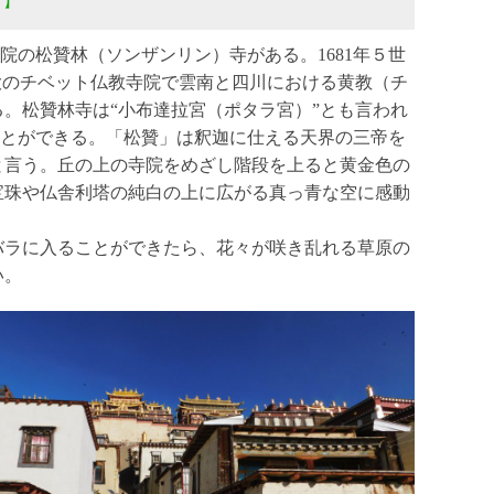
）】
寺院の松贊林（ソンザンリン）寺がある。1681年５世
大のチベット仏教寺院で雲南と四川における黄教（チ
。松贊林寺は“小布達拉宮（ポタラ宮）”とも言われ
ることができる。「松贊」は釈迦に仕える天界の三帝を
と言う。丘の上の寺院をめざし階段を上ると黄金色の
宝珠や仏舎利塔の純白の上に広がる真っ青な空に感動
バラに入ることができたら、花々が咲き乱れる草原の
い。