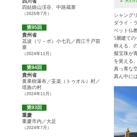
失わ
四川省
四姑娘山渓谷、中路蔵寨
（2025年7月）
シャングリ
ダライ・
第95回
ベット仏
貴州省
5層建ての
茘波（リ－ポ）小七孔／西江千戸苗
称える、
寨
擬宝珠が
（2024年11月）
を覚える
第94回
真っ青な
貴州省
真ん中に
黄果樹瀑布／妥楽（トゥオル）村／
瑶族の村
（2024年11月）
第93回
重慶
重慶市内／大足
（2024年7月）