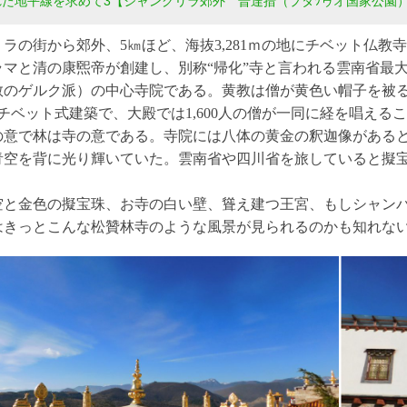
れた地平線を求めて3【シャングリラ郊外 普達措（プタﾂゥオ国家公園
ラの街から郊外、5㎞ほど、海抜3,281ｍの地にチベット仏教
ラマと清の康煕帝が創建し、別称“帰化”寺と言われる雲南省最
教のゲルク派）の中心寺院である。黄教は僧が黄色い帽子を被る
チベット式建築で、大殿では1,600人の僧が一同に経を唱え
の意で林は寺の意である。寺院には八体の黄金の釈迦像がある
青空を背に光り輝いていた。雲南省や四川省を旅していると擬
。
空と金色の擬宝珠、お寺の白い壁、聳え建つ王宮、もしシャン
はきっとこんな松贊林寺のような風景が見られるのかも知れな