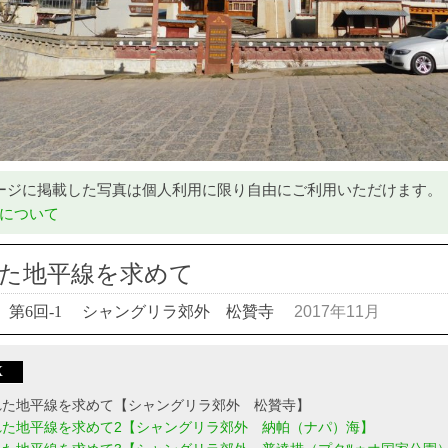
ージに掲載した写真は個人利用に限り自由にご利用いただけます。
について
た地平線を求めて
第6回-1
シャングリラ郊外 松贊寺
2017年11月
X
れた地平線を求めて【シャングリラ郊外 松贊寺】
れた地平線を求めて2【シャングリラ郊外 納帕（ナパ）海】