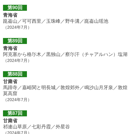
第90回
青海省
崑崙山／可可西里／玉珠峰／野牛溝／崑崙山瑶池
（2024年7月）
第89回
青海省
阿克塞から格尓木／黒独山／察尓汗（チャアルハン）塩湖
（2024年7月）
第88回
甘粛省
馬蹄寺／嘉峪関と明長城／敦煌郊外／鳴沙山月牙泉／敦煌
莫高窟
（2024年7月）
第87回
甘粛省
祁連山草原／七彩丹霞／外星谷
（2024年7月）