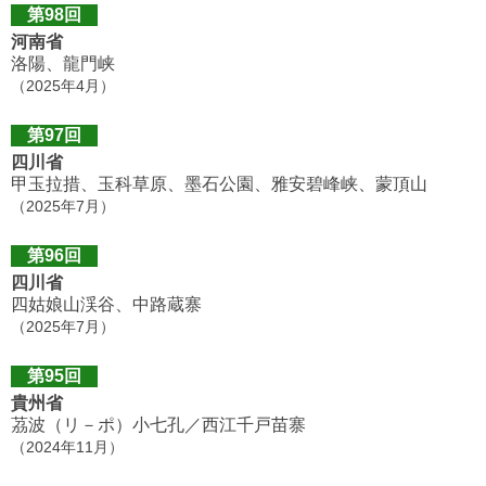
第98回
河南省
洛陽、龍門峡
（2025年4月）
第97回
四川省
甲玉拉措、玉科草原、墨石公園、雅安碧峰峡、蒙頂山
（2025年7月）
第96回
四川省
四姑娘山渓谷、中路蔵寨
（2025年7月）
第95回
貴州省
茘波（リ－ポ）小七孔／西江千戸苗寨
（2024年11月）