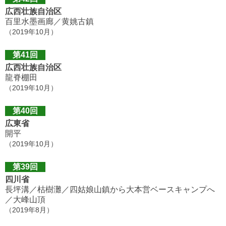
広西壮族自治区
百里水墨画廊／黄姚古鎮
（2019年10月）
第41回
広西壮族自治区
龍脊棚田
（2019年10月）
第40回
広東省
開平
（2019年10月）
第39回
四川省
長坪溝／枯樹灘／四姑娘山鎮から大本営ベースキャンプへ
／大峰山頂
（2019年8月）