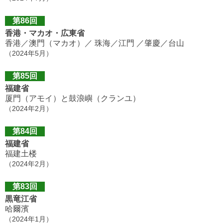
第86回
香港・マカオ・広東省
香港／澳門（マカオ）／ 珠海／江門 ／肇慶／台山
（2024年5月）
第85回
福建省
厦門（アモイ）と鼓浪嶼（クランユ）
（2024年2月）
第84回
福建省
福建土楼
（2024年2月）
第83回
黒竜江省
哈爾濱
（2024年1月）