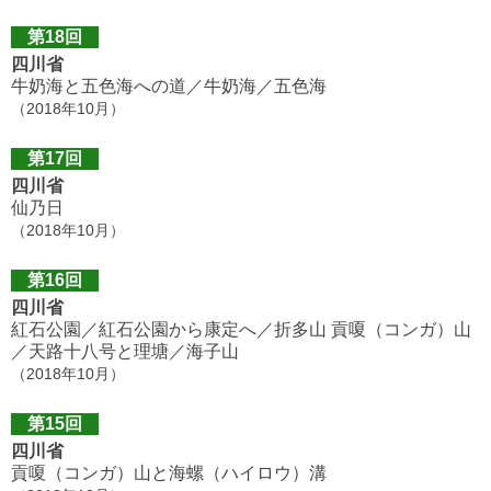
第18回
四川省
牛奶海と五色海への道／牛奶海／五色海
（2018年10月）
第17回
四川省
仙乃日
（2018年10月）
第16回
四川省
紅石公園／紅石公園から康定へ／折多山 貢嗄（コンガ）山
／天路十八号と理塘／海子山
（2018年10月）
第15回
四川省
貢嗄（コンガ）山と海螺（ハイロウ）溝