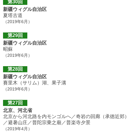
第30回
新疆ウィグル自治区
夏塔古道
（2019年6月）
第29回
新疆ウィグル自治区
昭蘇
（2019年6月）
第28回
新疆ウィグル自治区
賽里木（サリム）湖、果子溝
（2019年6月）
第27回
北京、河北省
北京から河北路を内モンゴルへ／奇岩の回廊（承徳近郊）
／避暑山庄／普陀宗乗之廟／普楽寺夕景
（2019年4月）