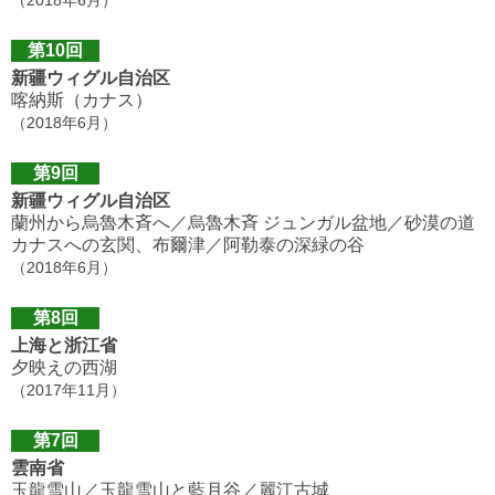
第10回
新疆ウィグル自治区
喀納斯（カナス）
（2018年6月）
第9回
新疆ウィグル自治区
蘭州から烏魯木斉へ／烏魯木斉 ジュンガル盆地／砂漠の道
カナスへの玄関、布爾津／阿勒泰の深緑の谷
（2018年6月）
第8回
上海と浙江省
夕映えの西湖
（2017年11月）
第7回
雲南省
玉龍雪山／玉龍雪山と藍月谷／麗江古城