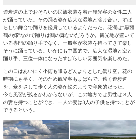
遊歩道の上でおそろいの民族衣装を着た観光客の女性二人
が踊っていた。その踊る姿が広大な湿地と溶け合い、すば
らしい舞台で踊りを鑑賞しているようだった。花湖は“黒頸
鶴の郷”なので踊りは鶴の舞なのだろうか。観光地が置いて
いる専門の踊り手でなく、一般客が衣装を持ってきて楽し
そうに踊っている。いかにも中国的で、広大な湿地と空と
踊り手、三位一体になったすばらしい雰囲気を楽しめた。
この日はあいにく小雨も降るどんよりとした曇り空。花の
時期にも早く、そのため観光客もまばらで、遠く遊歩道
を、傘をさして歩く人の姿が絵のようで印象的だった。
今も風習が残るかわからないが、この地方では男性は３人
の妻を持つことができ、一人の妻は3人の子供を持つことが
できるという。