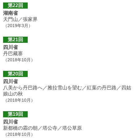
第22回
湖南省
天門山／張家界
（2019年3月）
第21回
四川省
丹巴藏寨
（2018年10月）
第20回
四川省
八美から丹巴路へ／雅拉雪山を望む／紅葉の丹巴路／四姑
娘山の秋
（2018年10月）
第19回
四川省
新都橋の霜の朝／塔公寺／塔公草原
（2018年10月）