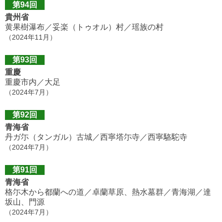
第94回
貴州省
黄果樹瀑布／妥楽（トゥオル）村／瑶族の村
（2024年11月）
第93回
重慶
重慶市内／大足
（2024年7月）
第92回
青海省
丹ガ尓（タンガル）古城／西寧塔尓寺／西寧駱駝寺
（2024年7月）
第91回
青海省
格尓木から都蘭への道／卓蘭草原、熱水墓群／青海湖／達
坂山、門源
（2024年7月）