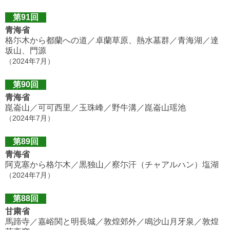
第91回
青海省
格尓木から都蘭への道／卓蘭草原、熱水墓群／青海湖／達
坂山、門源
（2024年7月）
第90回
青海省
崑崙山／可可西里／玉珠峰／野牛溝／崑崙山瑶池
（2024年7月）
第89回
青海省
阿克塞から格尓木／黒独山／察尓汗（チャアルハン）塩湖
（2024年7月）
第88回
甘粛省
馬蹄寺／嘉峪関と明長城／敦煌郊外／鳴沙山月牙泉／敦煌