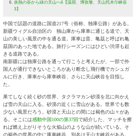
炎熱の谷から緑の天山へ6【温宿、博孜墩、天山托木尓峡谷
3】
中国で話題の道路に国道217号（俗称、独庫公路）がある。
新疆ウィグル自治区の 独山庫から庫車に通じる道で、天
山の美しい風景の中を通る道。庫車は昔、亀茲と呼ばれ亀
茲国のあった地である。旅行シーズンにはひどい渋滞も起
きる道路である。
南新疆には独庫公路を通って行こうと考えたが、一部で外
国人が通行できないところがあり断念し飛行機でカシュガ
ルに行き、庫車から庫車峡谷、さらに天山峡谷を目指し
た。
果てしなく続く砂の世界、タクラマカン砂漠を北に向かえ
ば雪の天山に入る。砂漠の近くに雪山がある。世界でも数
少ない風景だろう。砂漠と天山との間には褐色の山々があ
る。そこには
感動中国100の第37回
で紹介した、マッチを擦
れば燃え上がりそうな火焔山のような山が続いている。そ
の褐色の世界の中に庫車峡谷、別名は天山大峡谷がある。