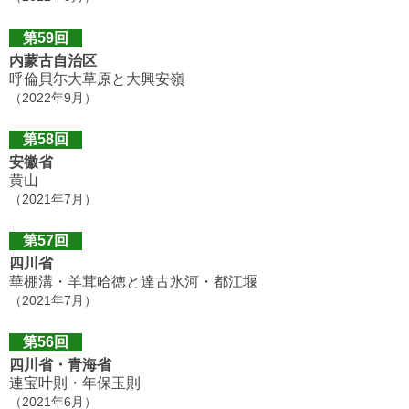
第59回
内蒙古自治区
呼倫貝尓大草原と大興安嶺
（2022年9月）
第58回
安徽省
黄山
（2021年7月）
第57回
四川省
華棚溝・羊茸哈徳と達古氷河・都江堰
（2021年7月）
第56回
四川省・青海省
連宝叶則・年保玉則
（2021年6月）