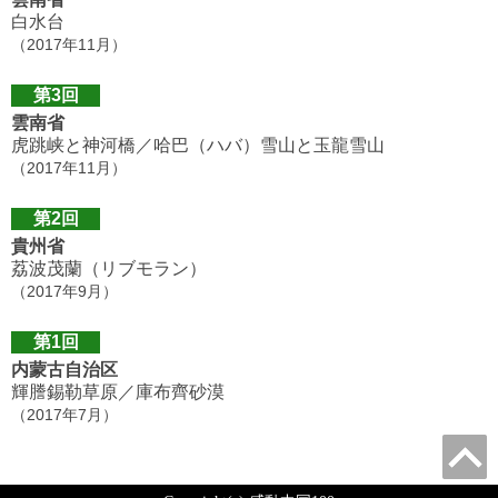
白水台
（2017年11月）
第3回
雲南省
虎跳峡と神河橋／哈巴（ハバ）雪山と玉龍雪山
（2017年11月）
第2回
貴州省
荔波茂蘭（リブモラン）
（2017年9月）
第1回
内蒙古自治区
輝謄錫勒草原／庫布齊砂漠
（2017年7月）