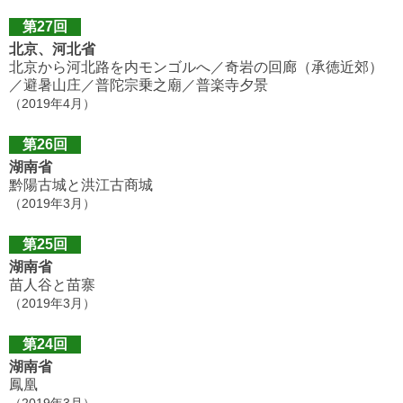
第27回
北京、河北省
北京から河北路を内モンゴルへ／奇岩の回廊（承徳近郊）
／避暑山庄／普陀宗乗之廟／普楽寺夕景
（2019年4月）
第26回
湖南省
黔陽古城と洪江古商城
（2019年3月）
第25回
湖南省
苗人谷と苗寨
（2019年3月）
第24回
湖南省
鳳凰