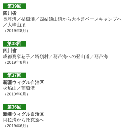
第39回
四川省
長坪溝／枯樹灘／四姑娘山鎮から大本営ベースキャンプへ
／大峰山頂
（2019年8月）
第38回
四川省
成都賽窄巷子／塔嶺村／葫芦海への登山道／葫芦海
（2019年8月）
第37回
新疆ウィグル自治区
火焔山／葡萄溝
（2019年6月）
第36回
新疆ウィグル自治区
阿拉溝から托克遜へ
（2019年6月）