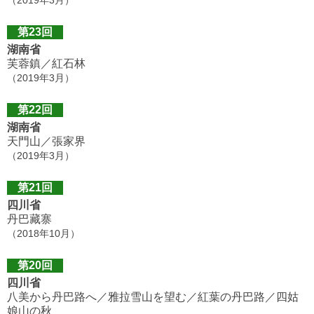
（2019年3月）
第23回
湖南省
芙蓉鎮／紅石林
（2019年3月）
第22回
湖南省
天門山／張家界
（2019年3月）
第21回
四川省
丹巴藏寨
（2018年10月）
第20回
四川省
八美から丹巴路へ／雅拉雪山を望む／紅葉の丹巴路／四姑
娘山の秋