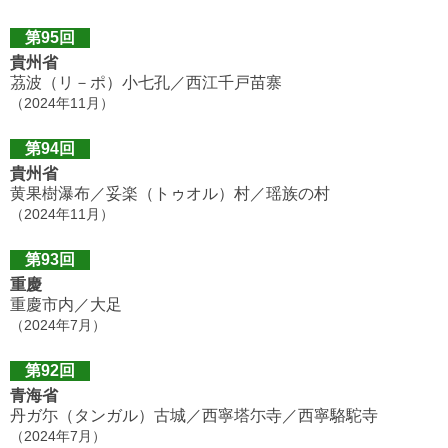
第95回
貴州省
茘波（リ－ポ）小七孔／西江千戸苗寨
（2024年11月）
第94回
貴州省
黄果樹瀑布／妥楽（トゥオル）村／瑶族の村
（2024年11月）
第93回
重慶
重慶市内／大足
（2024年7月）
第92回
青海省
丹ガ尓（タンガル）古城／西寧塔尓寺／西寧駱駝寺
（2024年7月）