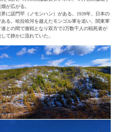
菜畑が広がる。
境界に諾門罕（ノモンハン）がある。1939年、日本の
である。哈拉哈河を越えたモンゴル軍を追い、関東軍
連との間で激戦となり双方で2万数千人の戦死者が
映して静かに流れていた。