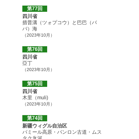
第77回
四川省
措普溝（ツォプコウ）と巴巴（バ
バ）海
（2023年10月）
第76回
四川省
亞丁
（2023年10月）
第75回
四川省
木里（muli)
（2023年10月）
第74回
新疆ウィグル自治区
パミール高原・パンロン古道・ムス
タク氷河