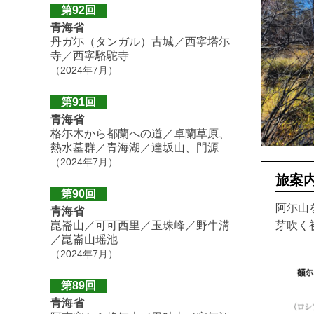
第92回
青海省
丹ガ尓（タンガル）古城／西寧塔尓
寺／西寧駱駝寺
（2024年7月）
第91回
青海省
格尓木から都蘭への道／卓蘭草原、
熱水墓群／青海湖／達坂山、門源
（2024年7月）
旅案
第90回
阿尓山
青海省
芽吹く
崑崙山／可可西里／玉珠峰／野牛溝
／崑崙山瑶池
（2024年7月）
第89回
青海省