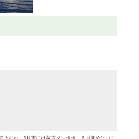
咲き乱れ、5月末には蒙古タンポポ、６月初めは山丁