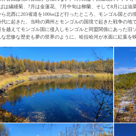
半ばは繍綫菊、7月は金蓮花、7月中旬は柳蘭、そして8月には油
ら北西に203省道を100㎞ほど行ったところ、モンゴル国との
時代に起きた、当時の満州とモンゴルの国境で起きた戦争の地
河を越えてモンゴル国に侵入しモンゴルと同盟関係にあった旧ソ
んな悲惨な歴史も夢の世界のように、哈拉哈河が水面に紅葉を