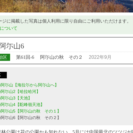
ージに掲載した写真は個人利用に限り自由にご利用いただけます。
について
阿尓山6
治区
第61回-6
阿尓山の秋 その２
2022年9月
X
の阿尓山【海拉尓から阿尓山へ】
の阿尓山2【哈拉哈河】
の阿尓山3【天池】
の阿尓山4【駝峰嶺天池】
の阿尓山5【阿尓山の秋 その１】
の阿尓山6【阿尓山の秋 その２】
林公園は花の公園かも知れない。5月には中国最北のツツジが