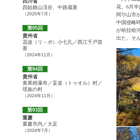
四川省
花、6月
四姑娘山渓谷、中路蔵寨
（2025年7月）
阿尓山市か
中国侵略
第95回
が哈拉哈
貴州省
出た。そ
茘波（リ－ポ）小七孔／西江千戸苗
寨
（2024年11月）
第94回
貴州省
黄果樹瀑布／妥楽（トゥオル）村／
瑶族の村
（2024年11月）
第93回
重慶
重慶市内／大足
（2024年7月）