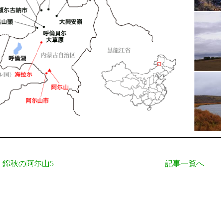
錦秋の阿尓山5
記事一覧へ
事