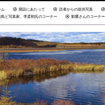
ーム
開設にあたって
読者からの提供写真
淞島と写真家、李柔靭氏のコーナー
劉鷹さんのコーナー