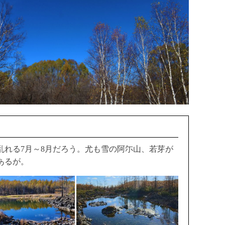
れる7月～8月だろう。尤も雪の阿尓山、若芽が
あるが。