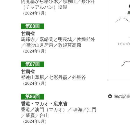
阿克塞から格尓木／黒独山／察尓汗
（チャアルハン）塩湖
（2024年7月）
第88回
甘粛省
馬蹄寺／嘉峪関と明長城／敦煌郊外
／鳴沙山月牙泉／敦煌莫高窟
（2024年7月）
第87回
甘粛省
祁連山草原／七彩丹霞／外星谷
（2024年7月）
前の記
第86回
香港・マカオ・広東省
香港／澳門（マカオ）／ 珠海／江門
／肇慶／台山
（2024年5月）