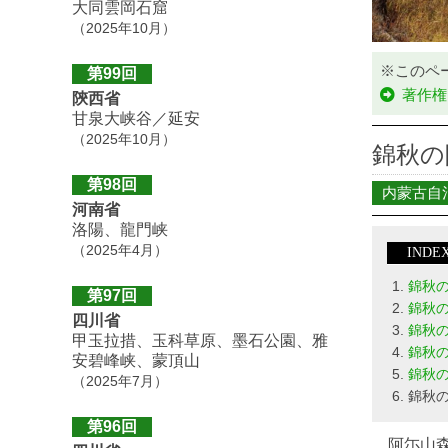
大同雲岡石窟
（2025年10月）
※このペ
第99回
著作権
陝西省
甘泉大峡谷／延安
（2025年10月）
錦秋の
第98回
内蒙古自
河南省
洛陽、龍門峡
（2025年4月）
INDE
錦秋
第97回
錦秋
四川省
錦秋
甲玉拉措、玉科草原、墨石公園、雅
錦秋
安碧峰峡、蒙頂山
錦秋
（2025年7月）
錦秋
第96回
阿尓山森